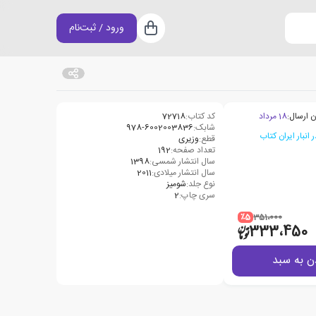
ورود / ثبت‌نام
سبد خرید
ن ارسال:
18 مرداد
کد کتاب:
72718
شابک:
978-6002003836
قطع:
وزیری
تعداد صفحه:
192
سال انتشار شمسی:
1398
سال انتشار میلادی:
2011
نوع جلد:
شومیز
سری چاپ:
2
٪5
351،000
333،450
ن به سبد