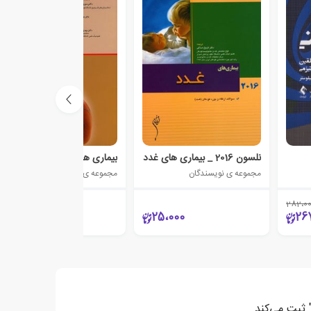
نلسون 2016 _ بیماری های غدد
بیماری های قلب و عروق
مجموعه ی نویسندگان
مجموعه ی نویسندگان
282،0
60،000
25،000
26
" ثبت می‌کند