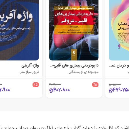
درسنامه تشخیص و درمان عملکرد و اختلال عملکرد جنسی زنان
دارودرمانی بیماری های قلبی- عروقی
واژه آفرینی
مجموعه ی نویسندگان
تریور سیلوستر
00
٪5
424،000
٪5
505،000
7،900
402،800
479،75
شید که نظر خود را درباره "کتاب راهنمای فراگیری روان درمانی حمایتی