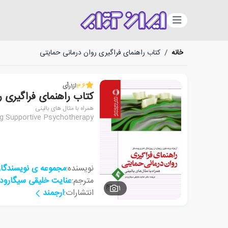
دسته‌بندی
خانه
/
کتاب راهنمای فراگیری روان درمانی حمایتی
3.6
از
1
رأی
کتاب راهنمای فراگیری ر
همراه با مثال های بالینی
g Supportive Psychotherapy
نویسنده:
مجموعه ی نویسندگا
مترجم:
عنایت خلیقی سیگارود
1
انتشارات:
ارجمند