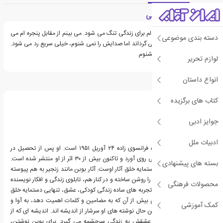
معرفی کتاب شکوه زندگی
مانی که زندگی می کنم، دلم برای زندگی تنگ می شود. می بینم از مقابل پنجره ام می
دسته بندی موضوعی
گذرد، سرش را به سمتم می گرداند اما صدایش را نمی شنوم، خیلی سریع رد می شود.
می نویسم تا صدایش را بشنوم.
لوازم تحریر
انواع داستان
درباره کریستین بوبن
کتاب های برگزیده
جوایز ادبی
ادبیات ملل
کریستیان بوبن، نویسنده فرانسوی زاده ۲۴ آوریل ۱۹۵۱ است. او پس از تحصیل در
رشته فلسفه به نویسندگی روی آورد و تاکنون بیش از ۳۰ اثر از او منتشر شده است.
بسته های پیشنهادی
کودکی، عشق و تنهایی دستمایه خلق آثار اوست. آثار بوبن مانند زنجیر به هم پیوسته
اند، هر یک تصویر دیگری را روشن ساخته و در کنار هم، تابلوی زندگی و افکار نویسنده
محصولات فرهنگی
را شکل می دهند. برای او تجربه های ساده زندگی کودکی، عشق، تنهایی دستمایه خلق
آثاری عاشقانه است. بوبن بیش از آن که به مضامین و کلمات اهمیت دهد، به آوا و
کمک آموزشی
لحن کلام می پردازد؛ با این حال نوشته های او سرشار از اندیشه اند. اندیشه ای که از
زندگی عاشقانه اش و از عشقش به زندگی سرچشمه می گیرد. برای بوبن نوشتن،