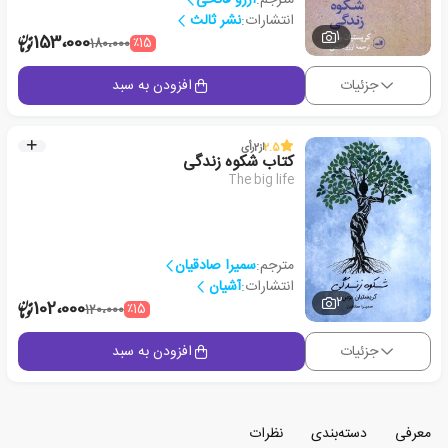
انتشارات:
نشر ثالث
1
153،000
٪15
180،000
جزئیات
افزودن به سبد
2.5
از
2
رأی
کتاب شکوه زندگی
The big life
مترجم:
سمیرا صادقیان
انتشارات:
آشیان
2
102،000
٪15
120،000
جزئیات
افزودن به سبد
معرفی
دسته‌بندی
نظرات