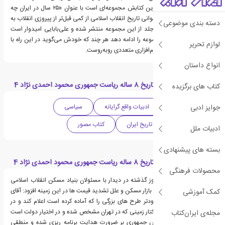
مهم‌ترین و شاید اثرگذار‌ترین کتابش مجموعه‌ای است با عنوان «۲۵ سال در ایران چه
گذشت» که مربوط به بازخوانی تاریخ انقلاب اسلامی از کمی قبل‌تر از پیروزی انقلاب به
دسته بندی موضوعی
این سو است. تاکنون ۱۰ جلد از این مجموعه منتشر شده و علی‌بابایی امیدوار است
بتواند کار انتشار این مجموعه را ادامه دهد هر چند که خودش می‌گوید در این راه با
لوازم تحریر
مشکلات سخت‌افزاری و نرم‌افزاری متعددی روبه‌روست.
انواع داستان
دسته بندی های کتاب تاریخ 8 ساله ریاست جمهوری محمود احمدی نژاد 4
کتاب های برگزیده
جوایز ادبی
ادبیات معاصر
ادبیات واقع گرایانه
سیاسی
ادبیات ایران
تاریخ ایران
کتاب مصور
ادبیات ملل
بسته های پیشنهادی
قسمت هایی از کتاب تاریخ 8 ساله ریاست جمهوری محمود احمدی نژاد 4
محصولات فرهنگی
محمود احمدی نژاد روز گذشته در دیدار با مسئولان بنیاد مسکن انقلاب اسلامی
ضمن تشریح آخرین وضع بازار مسکن و علل تشدید قیمت ها در این زمینه افزود: آقای
کمک آموزشی
سعیدی کیا باید هر چه زودتر طرح های بزرگی را که آماده کرده است اعلام کند و در
مرحله ی نخست 1500 هکتار زمینی که در تهران مشخص شده و در اختیار دولت است
مجله‌ی ایران‌کتاب
به مردم واگذار کند. رئیس جمهوری بر ضرورت هدایت برنامه ریزی شده و منطقی