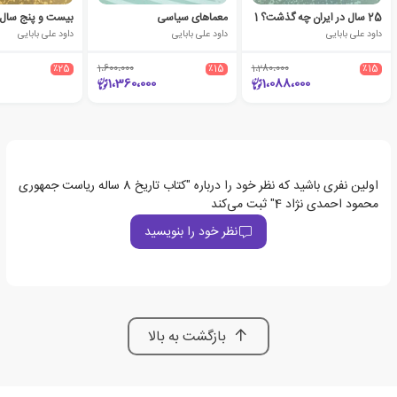
25 سال در ایران چه گذشت؟ 1
معماهای سیاسی
داود علی بابایی
داود علی بابایی
داود علی بابایی
٪25
1،600،000
٪15
1،280،000
٪15
1،360،000
1،088،000
اولین نفری باشید که نظر خود را درباره "کتاب تاریخ 8 ساله ریاست جمهوری
محمود احمدی نژاد 4" ثبت می‌کند
نظر خود را بنویسید
بازگشت به بالا