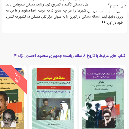
سرمایه به نفع مردم در بخش مسکن تأکید و تصریح کرد: وزارت مسکن همچنین باید
چی بخونم؟
طرح هایی مثل طرح باغ شهرها ر ا هر چه سریع تر به مرحله اجرا درآورد و با برنامه
ریزی دقیق ابتدا مساله مسکن در تهران را به عنوان مرکز ثقل مسکن در کشور به کنترل
خود در آورد.
کتاب های مرتبط با تاریخ 8 ساله ریاست جمهوری محمود احمدی نژاد 4
ی
ش
ن
ه
ا
د
و
ی
ژ
پ
ه