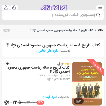
دسته‌بندی
ورود 
سبد خرید
جستجوی کتاب، نویسنده و...
خانه
/
کتاب تاریخ 8 ساله ریاست جمهوری محمود احمدی نژاد 4
کتاب تاریخ 8 ساله ریاست جمهوری محمود احمدی نژاد 4
نویسنده:
داود علی بابایی
پیشنهاد ویژه
3.6
از
1
رأی
کتاب تاریخ 8 ساله ریاست جمهوری محمود
احمدی نژاد 4
قسمت اول، حوادث سال 1387
Eight-year history
انتشارات:
امید فردا
2
1،072،500
٪25
1،430،000