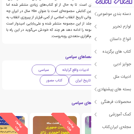
خصوصا تاریخ معاصر ایران است. تا به حال از او کتاب‌های زیادی منتشر شده اما
مهم‌ترین و شاید اثرگذار‌ترین کتابش مجموعه‌ای است با عنوان «۲۵ سال در ایران چه
دسته بندی موضوعی
گذشت» که مربوط به بازخوانی تاریخ انقلاب اسلامی از کمی قبل‌تر از پیروزی انقلاب به
این سو است. تاکنون ۱۰ جلد از این مجموعه منتشر شده و علی‌بابایی امیدوار است
لوازم تحریر
بتواند کار انتشار این مجموعه را ادامه دهد هر چند که خودش می‌گوید در این راه با
مشکلات سخت‌افزاری و نرم‌افزاری متعددی روبه‌روست.
انواع داستان
کتاب های برگزیده
دسته بندی های کتاب معماهای سیاسی
جوایز ادبی
ادبیات معاصر
ادبیات واقع گرایانه
سیاسی
ادبیات ملل
ادبیات ایران
تاریخ ایران
کتاب مصور
بسته های پیشنهادی
محصولات فرهنگی
کتاب های مرتبط با معماهای سیاسی
کمک آموزشی
ی
ش
ن
ه
ا
د
و
ی
ژ
ی
ش
ن
ه
ا
د
و
ی
ژ
مجله‌ی ایران‌کتاب
پ
ه
پ
ه