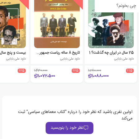
چی بخونم؟
25 سال در ایران چه گذشت؟ 1
تاریخ 8 ساله ریاست جمهوری محمود احمدی نژاد 4
داود علی بابایی
داود علی بابایی
داود علی بابایی
٪25
1،430،000
٪25
1،280،000
٪15
1،072،500
1،088،000
اولین نفری باشید که نظر خود را درباره "کتاب معماهای سیاسی" ثبت
می‌کند
نظر خود را بنویسید