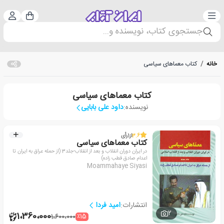
دسته‌بندی
ورود 
سبد خرید
جستجوی کتاب، نویسنده و...
خانه
/
کتاب معماهای سیاسی
کتاب معماهای سیاسی
نویسنده:
داود علی بابایی
3.6
از
1
رأی
کتاب معماهای سیاسی
در ایران دوران انقلاب و بعد از انقلاب-جلد3 (از حمله عراق به ایران تا
اعدام صادق قطب زاده)
Moammahaye Siyasi
انتشارات:
امید فردا
2
1،360،000
٪15
1،600،000