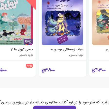
ن
خواب زمستانی مومین ها
مومی ترول ها 3
تووه یانسون
تووه یانسون
٪25
،500
3،900
4،300
اشید که نظر خود را درباره "کتاب ستاره ی دنباله دار در سرزمین مومین"