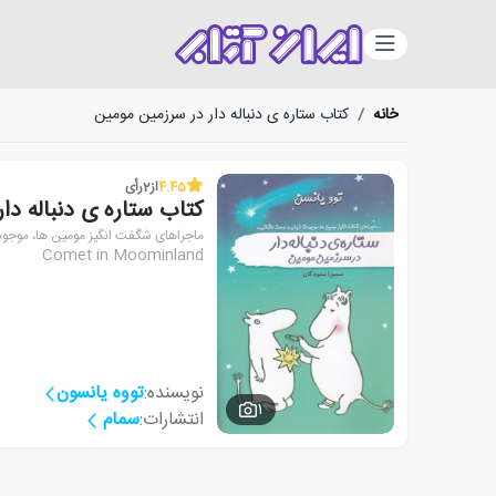
دسته‌بندی
خانه
/
کتاب ستاره ی دنباله دار در سرزمین مومین
4.45
از
2
رأی
کتاب ستاره ی دنباله دا
ماجراهای شگفت انگیز مومین ها، موجود
Comet in Moominland
نویسنده:
تووه یانسون
1
انتشارات:
سمام