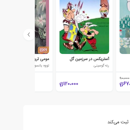
آستریکس در سرزمین گل
مومی ترول ها 1
رنه گوسینی
تووه یانسون
90،000
170،000
120،000
67
 ثبت می‌کند