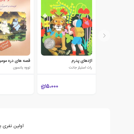
اژدهای پدرم
قصه های دره مومی
راث استیلز جانت
تووه یانسون
15،000
اولین نفری ب