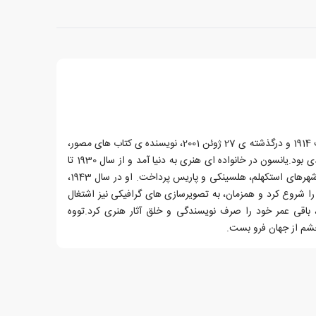
تووه ماریکا یانسون، زاده ی 9 آگوست 1914 و درگذشته ی 27 ژوئن 2001، نویسنده ی کتاب های مصور،
تصویرساز، نقاش و رمان نویس فنلاندی بود.یانسون در خانواده ای هنری به دنیا آمد و از سال 1930 تا
1938 به تحصیل در رشته ی هنر در شهرهای استکهلم، هلسینکی و پاریس پرداخت. او در سال 1943،
 را شروع کرد و همزمان، به تصویرسازی های گرافیکی نیز اشتغال
 باقی عمر خود را صرف نویسندگی و خلق آثار هنری کرد.تووه