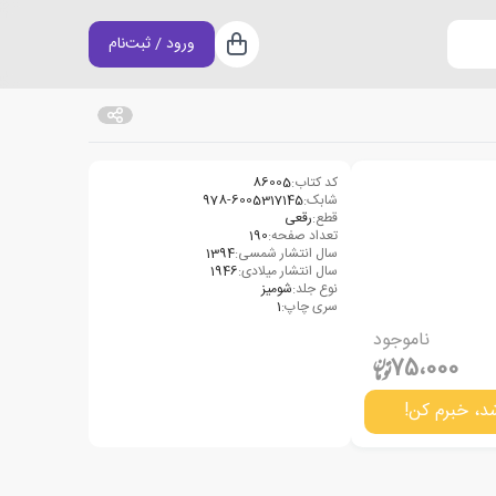
ورود / ثبت‌نام
سبد خرید
کد کتاب:
86005
شابک:
978-6005317145
قطع:
رقعی
تعداد صفحه:
190
سال انتشار شمسی:
1394
سال انتشار میلادی:
1946
نوع جلد:
شومیز
سری چاپ:
1
ناموجود
75،000
د، خبرم کن!