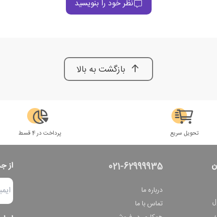
نظر خود را بنویسید
بازگشت به بالا
تحویل سریع
پرداخت در 4 قسط
ن
از ج
021-62999935
درباره ما
ل
تماس با ما