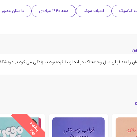
ات کلاسیک
ادبیات سوئد
دهه 1940 میلادی
داستان مصور
ین
 را بعد از آن سیل وحشتناک در آنجا پیدا کرده بودند، زندگی می کردند. دره شگفت
ن
ی
ش
ن
ه
ا
د
و
ی
ژ
پ
ه