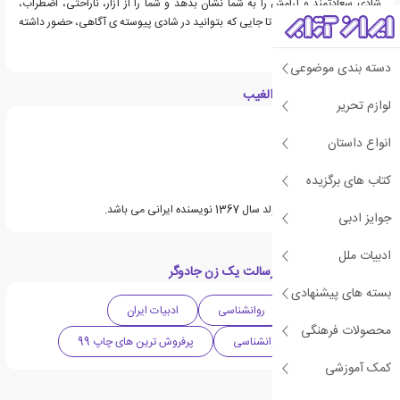
شادی سعادتمند و آرامش را به شما نشان بدهد و شما را از آزار، ناراحتی، اضطراب،
نگرانی و مشکلات رها کند تا جایی که بتوانید در شادی پیوسته ی آگاهی، حضور داشته
باشید.
دسته بندی موضوعی
درباره سید رضا حیات الغیب
لوازم تحریر
انواع داستان
کتاب های برگزیده
سید رضا حیات الغیب متولد سال 1367 نویسنده ایرانی می باشد.
جوایز ادبی
ادبیات ملل
دسته بندی های کتاب رسالت یک زن جادوگر
بسته های پیشنهادی
ادبیات معاصر
روانشناسی
ادبیات ایران
محصولات فرهنگی
فهرست برترین آثار روانشناسی
پرفروش ترین های چاپ 99
کمک آموزشی