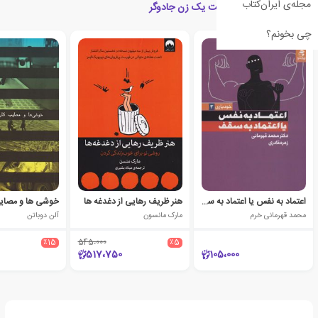
مجله‌ی ایران‌کتاب
کتاب های مرتبط با رسالت یک زن جادوگر
چی بخونم؟
اعتماد به نفس یا اعتماد به سقف
هنر ظریف رهایی از دغدغه ها
خوشی ها و مصایب
محمد قهرمانی خرم
مارک مانسون
آلن دوباتن
٪15
545،000
٪5
517،750
105،000