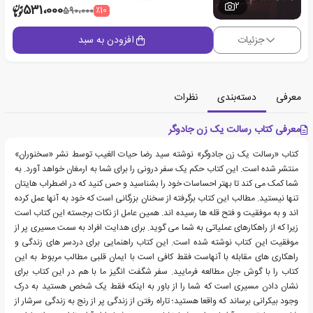
2
531،000
٪10
590،000
جزئیات
افزودن به سبد
معرفی
دسته‌بندی
نظرات
معرفی کتاب رسالت یک زن جادوگر
کتاب «رسالت یک زن جادوگر» نوشته سید رضا حیات الغیب توسط نشر «سخنوران»
منتشر شده است. این کتاب حکم یک سفر درونی را برای شما به ارمغان خواهد آورد. به
شما کمک می کند تا بهتر احساسات خود را بشناسید و حس کنید که در اضطراب هایتان
تنها نیستید. مطالب این کتاب برگرفته از سخنان بزرگانی است که خود به آنها عمل کرده
اند و به موفقیت و فتح قله ها رسیده اند. همین عامل از نکات برجسته این کتاب است
زیرا که از راهکارهای عملیاتی به شما می گوید. برای هدایت افراد به سمت مسیری پر از
موفقیت این کتاب نوشته شده است. این کتاب راهنمایی برای دردسر های زندگی و
راهکاری های مقابله با آنهاست فقط کافی است با ایمان قلبی مطالب مربوط به این
کتاب را با گوش جان مطالعه فرمایید. سفر شگفت انگیز ما با هم در این کتاب برای
نشان دادن مسیری است که شما را از باور به اینکه فقط یک شخص هستید به درک
وجود بیکرانی برساند که واقعا هستید؛ تاراه رفتن از زندگی پر از رنج به زندگی سرشار از