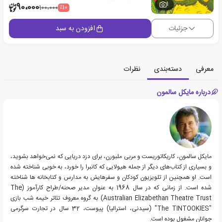
1
90،000
٪10
100،000
جزئیات
افزودن به سبد
معرفی
دسته‌بندی
نظرات
درباره مایکل سالمون
مایکل سالمون، کاریکاتوریست و مربی ملبورن، برای دزد دریایی که نمی‌خواهد بشوید،
و بسیاری از کتاب‌های دیگر از جمله هیولایی که کانبرا را خورد، به خوبی شناخته شده
است. او همچنین از تلویزیون کودکان و سفرهایش به مدارس و کتابخانه ها شناخته
شده است. از زمانی که در سال 1968 به عنوان مدیر صحنه/طراح کارآموز (The
Australian Elizabethan Theatre Trust) به گروه معروف تئاتر خیمه شب بازی
"The TINTOOKIES" (سیدنی، استرالیا) پیوست، 32 سال در تجارت سرگرمی
جوانان مشغول بوده است.