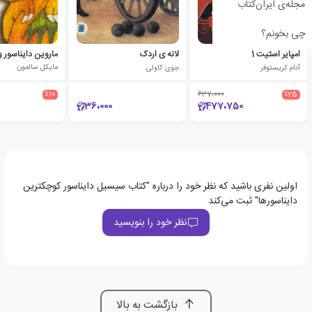
مجله‌ی ایران‌کتاب
چی بخونم؟
امپایر استیت 1
لانه ی اردک
آدام کریستوفر
جوی کاولی
مایکل سالمون
٪10
637،000
٪25
36،000
477،750
اولین نفری باشید که نظر خود را درباره "کتاب سیسیل دایناسور کوچکترین
دایناسورها" ثبت می‌کند
نظر خود را بنویسید
بازگشت به بالا