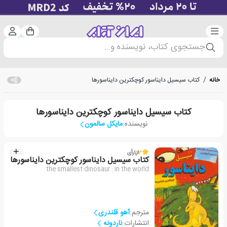
دسته‌بندی
ورود 
سبد خرید
جستجوی کتاب، نویسنده و...
خانه
/
کتاب سیسیل دایناسور کوچکترین دایناسورها
کتاب سیسیل دایناسور کوچکترین دایناسورها
نویسنده:
مایکل سالمون
3
از
1
رأی
کتاب سیسیل دایناسور کوچکترین دایناسورها
the smallest dinosaur : in the world
مترجم:
آهو قلندری
انتشارات:
ناردونه