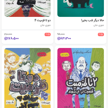
حالا دیگر شب بخیر!
دو تا قزمیت 4
جوری جان
جوری جان
210،000
٪15
98،000
٪15
178،500
83،300