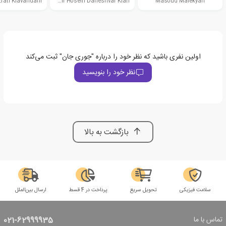
rati Kiavandani
Amir Hosein Daneshvar Kian
Masoud Malekyari
اولین نفری باشید که نظر خود را درباره "جوری جان" ثبت می‌کند
نظر خود را بنویسید
بازگشت به بالا
سلامت فیزیکی
تحویل سریع
پرداخت در 4 قسط
ارسال بین‌الملل
تماس با ما
021-62999935