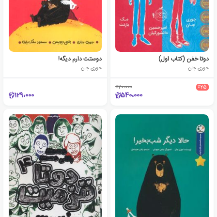
دوتا خفن (کتاب اول)
دوستت دارم دیگه!
جوری جان
جوری جان
720،000
٪25
129،000
540،000