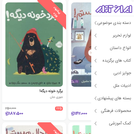
ی
ش
ن
ه
ا
د
و
ی
ژ
پ
ه
دسته بندی موضوعی
لوازم تحریر
انواع داستان
کتاب های برگزیده
جوایز ادبی
ادبیات ملل
من تنبل نیستم
برگرد خونه دیگه!
جوری جان
جوری جان
بسته های پیشنهادی
250،000
٪25
محصولات فرهنگی
187،500
142،000
کمک آموزشی
ی
ش
ن
ه
ا
د
و
ی
ژ
ی
ش
ن
ه
ا
د
و
ی
ژ