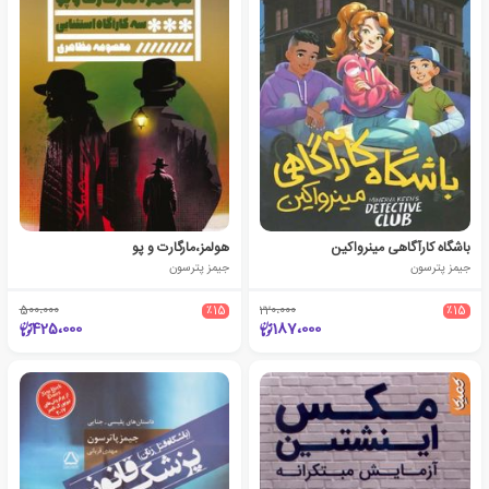
باشگاه کارآگاهی مینرواکین
هولمز،مارگارت و پو
جیمز پترسون
جیمز پترسون
500،000
٪15
220،000
٪15
425،000
187،000