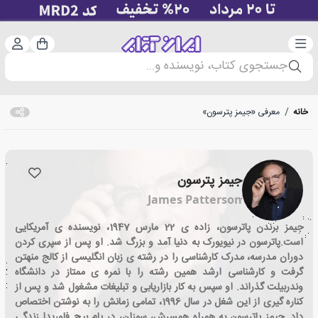
دسته‌بندی
ورود 
سبد خرید
جستجوی کتاب، نویسنده و...
خانه
/
معرفی «جیمز پترسون»
جیمز پترسون
James Patterson
جیمز برندن پاترسون، زاده ی 22 مارس 1947، نویسنده ی آمریکایی
است.پاترسون در نیویورک به دنیا آمد و بزرگ شد. او پس از سپری کردن
دوران مدرسه، مدرک کارشناسی را در رشته ی زبان انگلیسی از کالج منهتن
گرفت و کارشناسی ارشد همین رشته را با نمره ی ممتاز در دانشگاه
وندربیلت گذراند. او سپس به کار بازاریابی و تبلیغات مشغول شد و پس از
کناره گیری از این شغل در سال 1996، تمامی زمانش را به نوشتن اختصاص
داد. جیمز پاترسون به همراه همسرش، سوزان، در پام بیچ فلوریدا زندگی