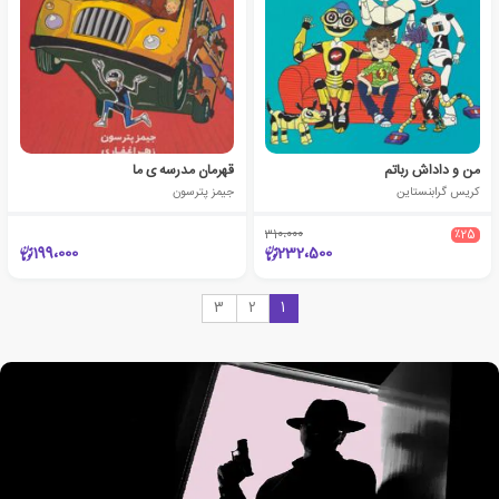
من و داداش رباتم
قهرمان مدرسه ی ما
کریس گرابنستاین
جیمز پترسون
310،000
٪25
199،000
232،500
3
2
1