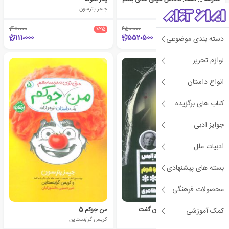
کریس تبتس
جیمز پترسون
148،000
٪25
650،000
٪15
111،000
552،500
دسته بندی موضوعی
لوازم تحریر
انواع داستان
کتاب های برگزیده
جوایز ادبی
ادبیات ملل
بسته های پیشنهادی
محصولات فرهنگی
دروغ‌هایی که شوهرم به من گفت
من جوکم 5
کمک آموزشی
جیمز پترسون
کریس گرابنستاین