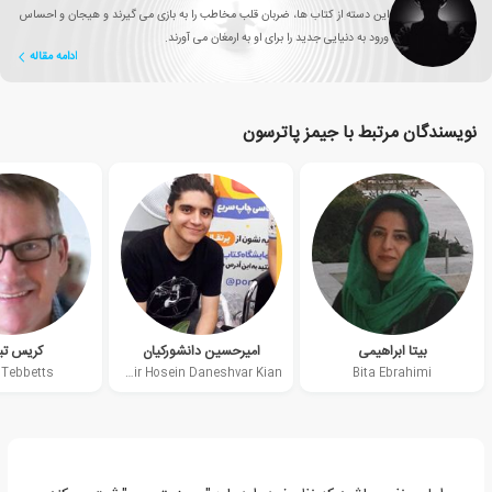
این دسته از کتاب ها، ضربان قلب مخاطب را به بازی می گیرند و هیجان و احساس
ورود به دنیایی جدید را برای او به ارمغان می آورند.
ادامه مقاله
نویسندگان مرتبط با جیمز پاترسون
بیتا ابراهیمی
امیرحسین دانشورکیان
کریس ت
 Tebbetts
Amir Hosein Daneshvar Kian
Bita Ebrahimi