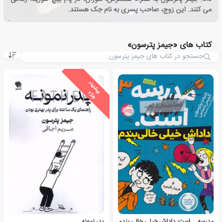
می کنند. این زوج، صاحب پسری به نام جک هستند.
کتاب های «جیمز پترسون»
ی
ش
ن
ه
ا
د
و
ی
ژ
پ
ه
مدرسه ... است: داداش خیلی خالی بندم
پدر نمونه