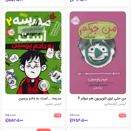
552،500
314،500
من حتی توی تلویزیون هم جوکم 4
مدرسه ... است: به دادم برسین
کریس گرابنستاین
کریس تبتس
650،000
٪15
890،000
٪15
552،500
756،500