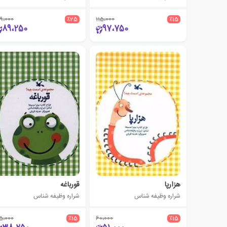
19،000
٪25
115،000
٪15
89،250
97،750
هزارپا
قورباغه
شراره وظیفه شناس
شراره وظیفه شناس
5،000
٪15
60،000
٪15