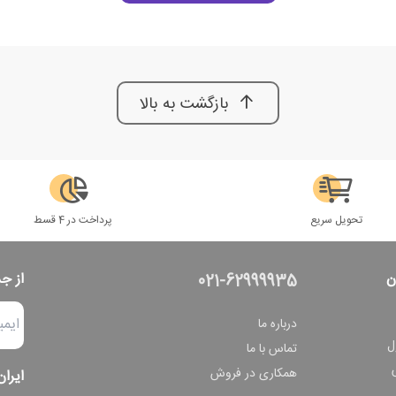
بازگشت به بالا
تحویل سریع
پرداخت در 4 قسط
ن
از ج
021-62999935
درباره ما
ل
تماس با ما
همکاری در فروش
ایران