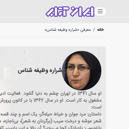
دسته‌بندی
خانه
/
معرفی «شراره وظیفه شناس»
شراره وظیفه شناس
مشغول به کار است. او 
است:
داستان: مرد جوان و خیاط حیله‌گر، یک اسم و چند قصه (کار 
شعر: موشه و درخت سیب (برگردان به شعر)، بی‌اجازه، س
بازنویسی: بادبادک کجا می‌روی؟ آن بالا و این پایین، کل