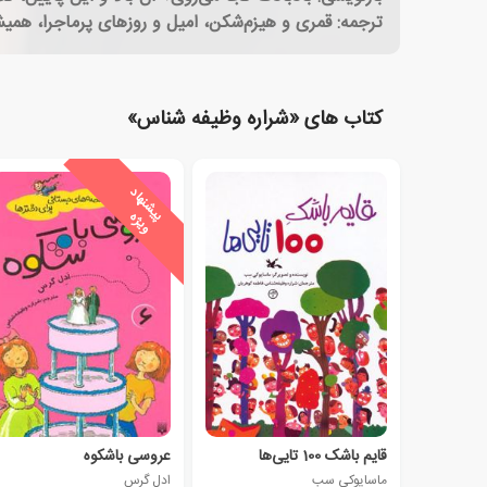
ترجمه: قمری و هیزم‌شکن، امیل و روزهای پرماجرا، هم
کتاب های «شراره وظیفه شناس»
ی
ش
ن
ه
ا
د
و
ی
ژ
پ
ه
قایم باشک 100 تایی‌ها
عروسی باشکوه
ماسایوکی سب
ادل گرس