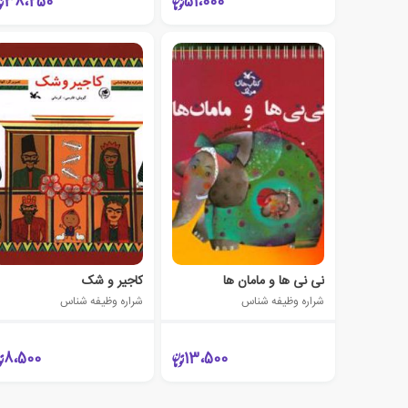
38،250
51،000
نی نی ها و مامان ها
کاجیر و شک
شراره وظیفه شناس
شراره وظیفه شناس
8،500
13،500