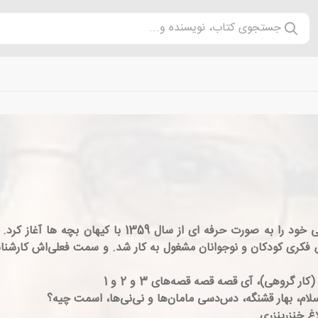
جستجوی کتاب، نویسنده و...
او سال 1341 در تهران چشم به دنیا گشود. فعالیت ادبی خود
در سال 1362 با در کانون پرورش فکری کودکان و نوجوانان مشغول به کار شد. و سمت فع
گروهی)، آی قصه قصه قصه‌های 3 و 2 و 1
لام، بهار قشنگه، دس‌دسی مامان‌ها و نی‌نی‌ها، اسمت چیه؟
اغ خنزرپنزری