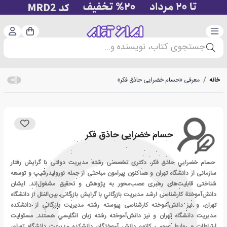
دسته‌بندی
ورود 
سبد خرید
جستجوی کتاب، نویسنده و...
خانه
/
معرفی «حسام خضرایی حاذق فکر»
حسام خضرایی حاذق فکر
حسام خضرایي حاذق فكر، دکتری تخصصی رشته مدیریت دولتی با گرایش رفتار
سازمانی از دانشگاه تهران و هم­اکنون پیرامون مباحثی از جمله نورولیدرشیپ و توسعه
شناختی قابلیت‌های رهبری عصب‌محور به پژوهش و تحقیق مشغول­‌اند. ایشان
دانش‌آموختة کارشناسی ارشد مديريت بازرگاني با گرایش بازرگانی بین‌الملل از دانشگاه
تهران، و نیز دانش‌آموخته کارشناسی پیوسته رشته مديريت بازرگاني از دانشکده
مدیریت دانشگاه تهران و نیز دانش‌آموخته رشته زبان انگليسي هستند. مسئولیت
ارتباطات و روابط عمومی کانون دانش آموختگان دانشکده مدیریت دانشگاه تهران،