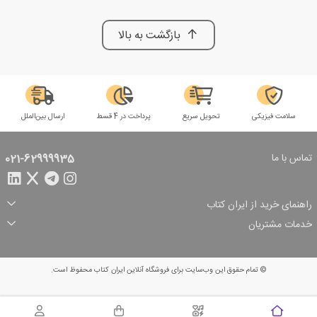
بازگشت به بالا
سلامت فیزیکی
تحویل سریع
پرداخت در 4 قسط
ارسال بین‌الملل
تماس با ما
021-62999935
راهنمای خرید از ایران کتاب
ثبت سفارش
شیوه پرداخت
خدمات مشتریان
تخفیف‌های خرید
شرایط ارسال سفارش
درباره ما
شرایط استفاده
حریم خصوصی
پیگیری سفارش
بازگرداندن سفارش
پرسش‌های متداول
© تمام حقوق این وب‌سایت برای فروشگاه آنلاین ایران کتاب محفوظ است.
سبد خرید