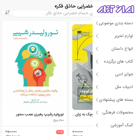
کتاب های «حسام خضرایی حاذق فکر»
دسته بندی موضوعی
ی
ش
ن
ه
ا
د
و
ی
ژ
لوازم تحریر
پ
ه
انواع داستان
کتاب های برگزیده
جوایز ادبی
ادبیات ملل
بسته های پیشنهادی
محصولات فرهنگی
بازاریابی کسب و کارهای کوچک به زبان آدمیزاد
نورولیدرشیپ رهبری عصب محور
باربارا فیندلی شنک
سام پیج
کمک آموزشی
650،000
٪15
700،000
٪25