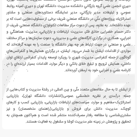
دبيري انجمن علمي گروه بازرگاني دانشكده مديريت دانشگاه تهران و دبيري كميته روابط
عمومي و تبليغات، مدير بازرگاني، مدیر نمایشگاه دستاوردهای صنعتی و مشاور
استراتژيك پروژه‌‌هاي ملّي در دانشگاه صنعتي شريف برخی از مسئولیت‌هایی است که بر
عهده داشته‌اند. به علاوه، پس از دعوت مركز مطالعات تكنولوژي دانشگاه صنعتي شريف از
دکتر حسام خضرایی حاذق فکر، مديريت ارتباطات و بازاريابي، مديريت هماهنگي و
اجرايي، همكاري در برگزاري كارگاه‌هاي علمي و مديريتي، دعوتِ سازمان‌ها و مراكز مختلف
علمي و صنعتي در جهت ارتباط هر چه بهتر دانشگاه با صنعت را به عهده گرفته­‌اند که
مواردی از اقدامات ايشان به شمار مي‌رود. ایشان، در برگزاري همايش‌ها و كنفرانس‌هاي
گوناگون از جمله كنفرانس مديريت شهري با رويكرد توسعه پايدار، كنفرانس ارتقاي توان
داخلي، همايش ترويج و تبليغ خلاق بانكي و دیگر موارد، اقدامات بسيار ارزنده‌اي را در
كارنامه علمي و اجرايي خود به ارمغان آورده‌اند.
از ایشان تا به حال مقاله‌های متعدد ملّی و بین المللی در رشتة مدیریت و کتاب‌هایی از
جمله: درآمدی بر نظریه خط‌مشی عمومی(انتشارات دانشگاه تهران)، بازاریابی
استراتژیک-مفاهیم و موارد، سیاست‌های ارتباطات بازاریابی، بازاریابی کسب و کارهای
کوچک، مدیریت دانش برای فروش و بازاریابی(راهنمای متخصصان) و نیز
مشتری‌شناسی یا مطالعه رفتار مصرف‌کننده منتشر شده است و هم‌­اکنون همچنان به
تحقيق و پژوهش در زمینه علم مديريت كوشا و مشغول به فعاليت هستند.