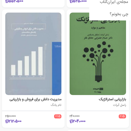
552،500
525،000
مجله‌ی ایران‌کتاب
چی بخونم؟
بازاریابی استراتژیک
مدیریت دانش برای فروش و بازاریابی
راسل آبرات
تام یانگ
250،000
٪15
240،000
٪15
212،500
204،000