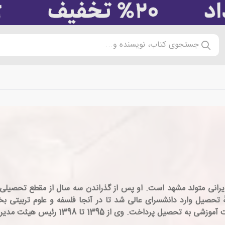
جستجوی کتاب، نویسنده و...
۱، مترجم و فرهنگ ‌نویس ایرانی متولد مشهد است. او پس از گذراندن سه سال از مقط
هٔ تحصیل وارد دانشسرای عالی شد تا در آنجا فلسفه و علوم تربیتی 
 تا 1398 رئیس هیئت مدیره انجمن صنفی ویراستاران تهران بود.