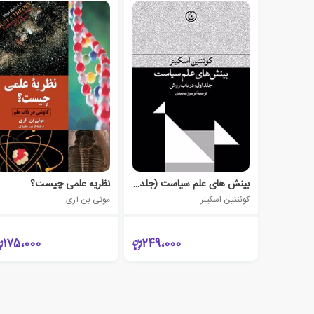
بینش های علم سیاست (جلد اول)
نظریه علمی چیست؟
کوئنتین اسکینر
موتی بن آری
175،000
249،000