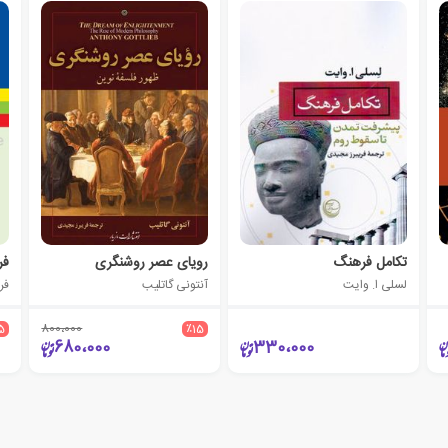
تکامل فرهنگ
رویای عصر روشنگری
فر
لسلی ا. وایت
آنتونی گاتلیب
فر
5
800،000
٪15
680،000
330،000