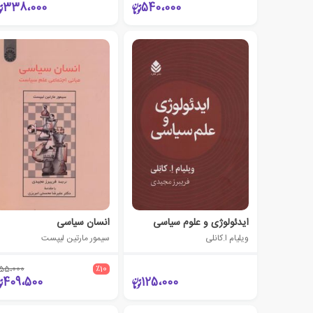
338،000
540،000
ایدئولوژی و علوم سیاسی
انسان سیاسی
ویلیام ا.کانلی
سیمور مارتین لیپست
55،000
٪10
409،500
125،000