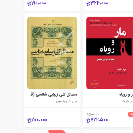
190،000
324،000
ر و روباه
مسائل کلی زیبایی شناسی (قسمت دوم)
ی هیت
جرولد لوینسون
850،000
٪1
200،000
722،500