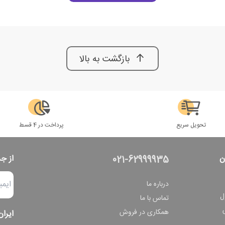
بازگشت به بالا
تحویل سریع
پرداخت در 4 قسط
ن
از ج
021-62999935
درباره ما
ل
تماس با ما
همکاری در فروش
ایران