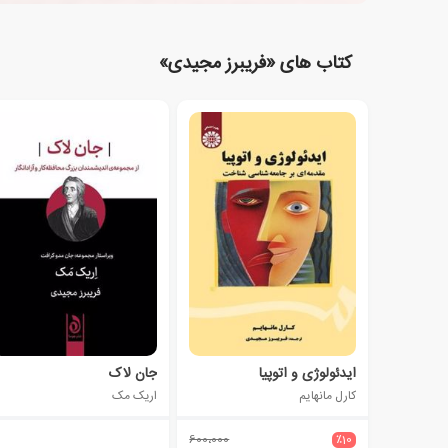
کتاب های «فریبرز مجیدی»
ایدئولوژی و اتوپیا
جان لاک
کارل مانهایم
اریک مک
600،000
٪10