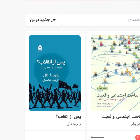
جدیدترین
خت اجتماعی واقعیت
پس از انقلاب؟
ر برگر
رابرت دال
360،000
٪