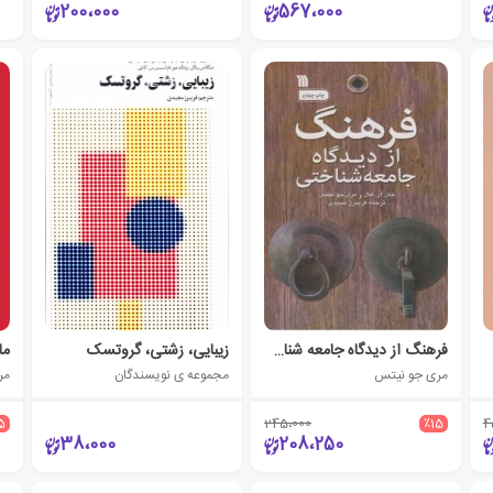
200،000
567،000
فرهنگ از دیدگاه جامعه شناختی
زیبایی، زشتی، گروتسک
ما
مری جو نیتس
مجموعه ی نویسندگان
مر
5
245،000
٪15
4
38،000
208،250