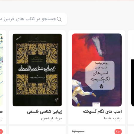
اسب های لگام گسیخته
زیبایی شناسی فلسفی
سا
یوکیو میشیما
جرولد لوینسون
پیت
10
630،000
٪10