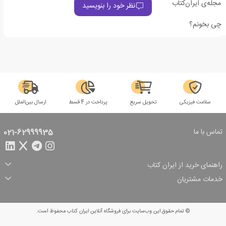
مجله‌ی ایران‌کتاب
نظر خود را بنویسید
چی بخونم؟
سلامت فیزیکی
تحویل سریع
پرداخت در 4 قسط
ارسال بین‌الملل
تماس با ما
021-62999935
راهنمای خرید از ایران کتاب
ثبت سفارش
شیوه پرداخت
خدمات مشتریان
تخفیف‌های خرید
شرایط ارسال سفارش
درباره ما
شرایط استفاده
حریم خصوصی
پیگیری سفارش
بازگرداندن سفارش
پرسش‌های متداول
© تمام حقوق این وب‌سایت برای فروشگاه آنلاین ایران کتاب محفوظ است.