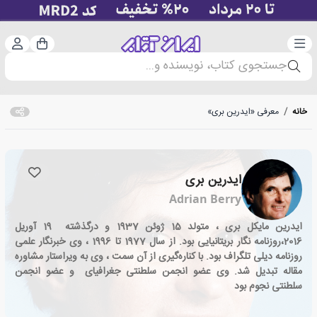
دسته‌بندی
ورود 
سبد خرید
جستجوی کتاب، نویسنده و...
خانه
/
معرفی «ایدرین بری»
ایدرین بری
Adrian Berry
ایدرین مایکل بری ، متولد 15 ژوئن 1937 و درگذشته 19 آوریل
2016،روزنامه نگار بریتانیایی بود. از سال 1977 تا 1996 ، وی خبرنگار علمی
روزنامه دیلی تلگراف بود. با کناره‌گیری از آن سمت ، وی به ویراستار مشاوره
مقاله تبدیل شد. وی عضو انجمن سلطنتی جغرافیای و عضو انجمن
سلطنتی نجوم بود