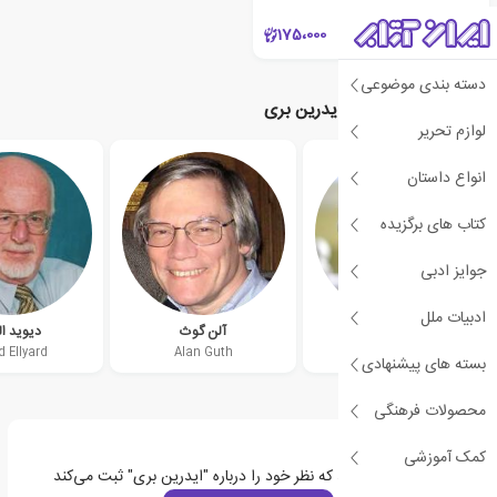
175،000
دسته بندی موضوعی
نویسندگان مرتبط با ایدرین بری
لوازم تحریر
انواع داستان
کتاب های برگزیده
جوایز ادبی
ادبیات ملل
کیتی فرگوسن
آلن گوث
دیوید ال
d Ellyard
Alan Guth
Kitty Ferguson
بسته های پیشنهادی
محصولات فرهنگی
کمک آموزشی
اولین نفری باشید که نظر خود را درباره "ایدرین بری" ثبت می‌کند