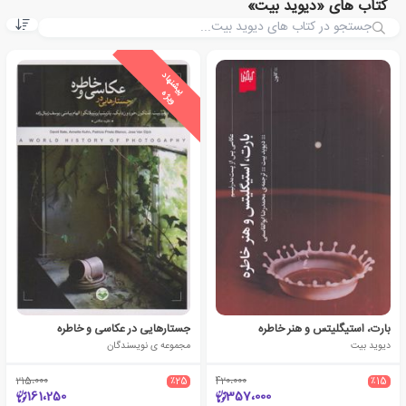
کتاب های «دیوید بیت»
ی
ش
ن
ه
ا
د
و
ی
ژ
پ
ه
بارت، استیگلیتس و هنر خاطره
جستارهایی در عکاسی و خاطره
دیوید بیت
مجموعه ی نویسندگان
215،000
٪25
420،000
٪15
161،250
357،000