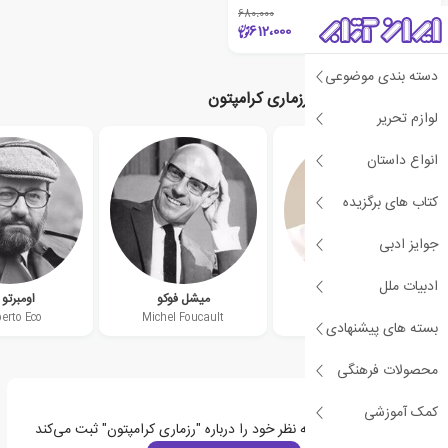
680،000
٪10
612،000
دسته بندی موضوعی
نویسندگان مرتبط با رزماری کرامپتون
لوازم تحریر
انواع داستان
کتاب های برگزیده
جوایز ادبی
ادبیات ملل
آنتونی گیدنز
میشل فوکو
اومبرتو 
rto Eco
Michel Foucault
Anthony Giddens
بسته های پیشنهادی
محصولات فرهنگی
کمک آموزشی
اولین نفری باشید که نظر خود را درباره "رزماری کرامپتون" ثبت می‌کند