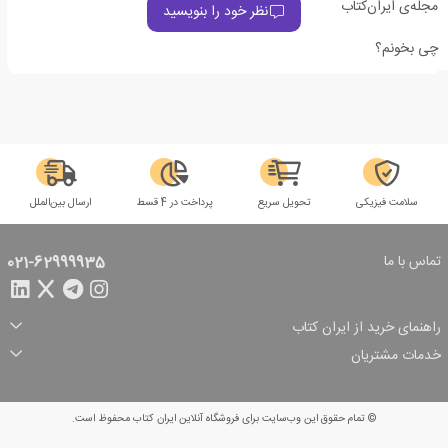
مجله‌ی ایران‌کتاب
نظر خود را بنویسید
چی بخونم؟
سلامت فیزیکی
تحویل سریع
پرداخت در 4 قسط
ارسال بین‌الملل
تماس با ما
021-62999935
راهنمای خرید از ایران کتاب
ثبت سفارش
شیوه پرداخت
خدمات مشتریان
تخفیف‌های خرید
شرایط ارسال سفارش
درباره ما
شرایط استفاده
حریم خصوصی
پیگیری سفارش
بازگرداندن سفارش
پرسش‌های متداول
© تمام حقوق این وب‌سایت برای فروشگاه آنلاین ایران کتاب محفوظ است.