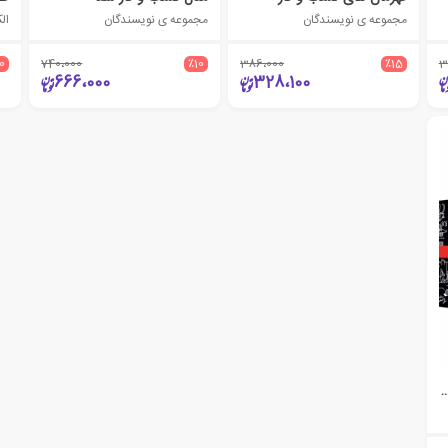
مجموعه ی نویسندگان
مجموعه ی نویسندگان
ال
10
740،000
٪10
386،000
٪15
3
666،000
328،100
 اندازی و رشد کسب و کار (9 جلدی)