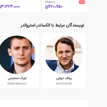
495،000
٪15
3،323،000
420،750
نویسندگان مرتبط با الکساندر استروالدر
رولف دوبلی
بلیک مسترس
Blake Masters
Rolf Dobelli