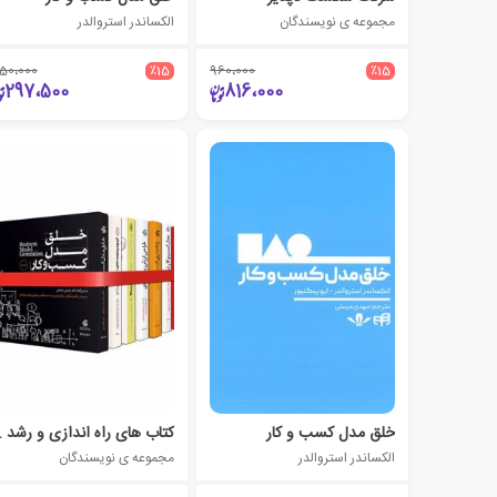
مجموعه ی نویسندگان
الکساندر استروالدر
50،000
٪15
960،000
٪15
297،500
816،000
خلق مدل کسب و کار
کتاب های راه
الکساندر استروالدر
مجموعه ی نویسندگان