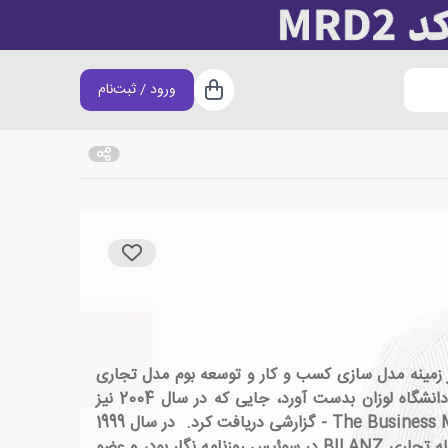
ورود / ثبت‌نام
سبد خرید
عالیت خود در زمینه مدل سازی كسب و كار و توسعه بوم مدل تجاری
شناخته شده است. استروالدر متولد 1974 در St. Gallen ، کارشناسی ارشد خود را در رشته علوم سیاسی در سال 2000 در دانشگاه لوزان بدست آورد، جایی که در سال 2004 نیز
دکترای خود را در سیستم های مدیریت اطلاعات تحت مدیریت Yves Pigneur با این پایان نامه با عنوان "The Business Model Ontology - گزارشی دریافت کرد. در سال 1999
، استروالدر اولین استارتاپ خود Netfinance.ch را تأسیس کرد که بر سواد مالی متمرکز بود. وی در سالهای 2000 تا 01011 مجله تجاری BILANZ در سوئیس روزنامه نگار بود، و عضو