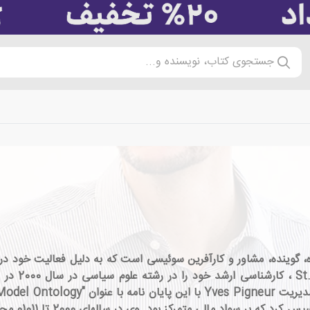
جستجوی کتاب، نویسنده و...
1974) یك تئوریسین، نویسنده، گوینده، مشاور و كارآفرین سوئیسی است كه به دلیل ف