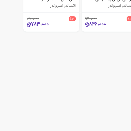
کساندر استروالدر
الکساندر استروالدر
870،000
٪10
940،000
٪
783،000
846،000