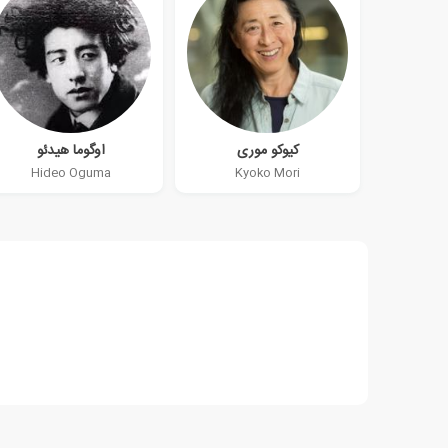
کیوکو موری
اوگوما هیدئو
Hideo Oguma
Kyoko Mori