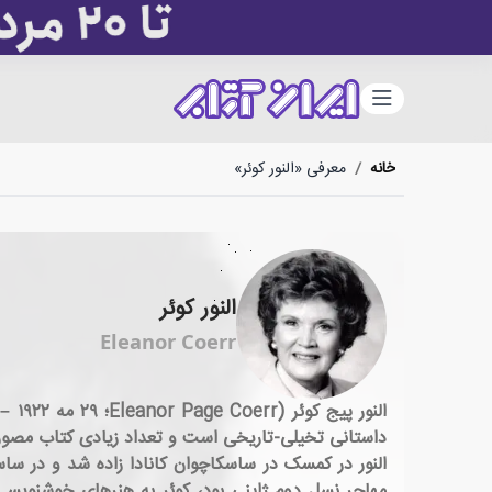
دسته‌بندی
خانه
/
معرفی «النور کوئر»
النور کوئر
Eleanor Coerr
داستانی تخیلی-تاریخی است و تعداد زیادی کتاب مصور 
النور در کمسک در ساسکاچوان کانادا زاده شد و در س
مهاجر نسل دوم ژاپنی بود، کوئر به هنرهای خوشنویسی 