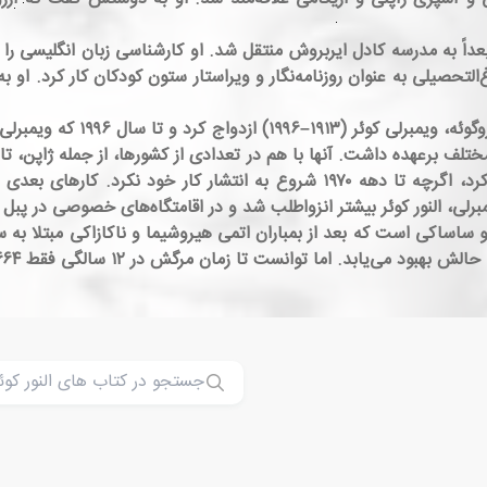
اً به مدرسه کادل ایربروش منتقل شد. او کارشناسی زبان انگلیسی را از
غ‌التحصیلی به عنوان روزنامه‌نگار و ویراستار ستون کودکان کار کرد. او
النور کوئر در سال ۱۹۶۵ با سفیر
 برعهده داشت. آنها با هم در تعدادی از کشورها، از جمله ژاپن، تایوان،
دو کتاب نخست خود را در سال ۱۹۴۵ نوشت و مصور کرد، اگرچه تا دهه ۱۹۷۰ شروع 
رلی، النور کوئر بیشتر انزواطلب شد و در اقامتگاه‌های خصوصی در پبل بی
و ساساکی است که بعد از بمباران اتمی هیروشیما و ناکازاکی مبتلا به
ابد. اما توانست تا زمان مرگش در ۱۲ سالگی فقط ۶۶۴ درنا درست کند.