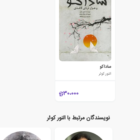
ساداکو
النور کوئر
30،000
نویسندگان مرتبط با النور کوئر