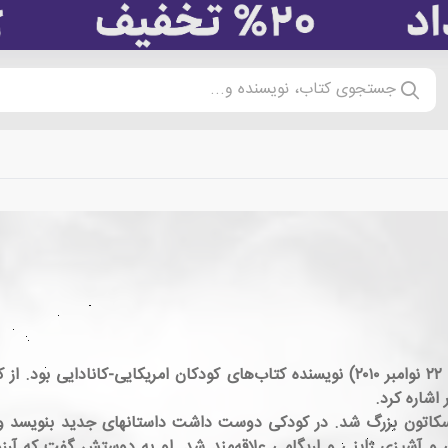
جستجوی کتاب، نویسنده و...
النور پیج کوئر (Eleanor Page Coerr؛ ۲۹ مه ۱۹۲۲ – ۲۲ نوامبر ۲۰۱۰) نویسنده کتاب‌های کو
اشاره کرد.
اسکاتون بزرگ شد. در کودکی دوست داشت داستانهای جدید بنویسد و 
و آشپزی ژاپنی و اریگامی علاقه‌مند شد. او به دوستش گفت که آرزو 