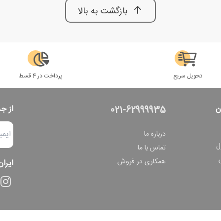
بازگشت به بالا
تحویل سریع
پرداخت در 4 قسط
ن
از ج
021-62999935
درباره ما
ل
تماس با ما
همکاری در فروش
ایران