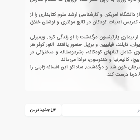
 دانشگاه امریکن و کارشناسی ارشد علوم کتابداری را از
 به تدریس ادبیات کودکان در کالج مونتری و نوشتن خلاق
 سابق ایالات متحده در اروگوئه، ویمبرلی کوئر (۱۹۱۳–۱۹۹۶) ازدواج کرد و تا سال ۱۹۹۶ که ویمبرلی از بیماری پارکینسون درگذشت با او زندگی کرد. ویمبرلی
 تایلند، فیلیپین و برزیل حضور یافتند. النور کوئر هر
به انتشار کار خود نکرد. کارهای بعدی وی شامل کتابهای کودکانه، بشردوستانه و سخنرانی در
چ، کالیفرنیا و هندرسون، نوادا می‌ماند.
 سرطان خون شد و درگذشت. ساداکو این افسانه ژاپنی را
جدیدترین