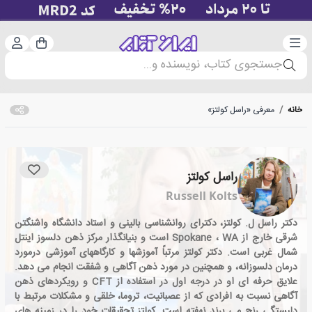
دسته‌بندی
ورود 
سبد خرید
جستجوی کتاب، نویسنده و...
خانه
/
معرفی «راسل کولتز»
راسل کولتز
Russell Kolts
دکتر راسل ل. کولتز، دکترای روانشناسی بالینی و استاد دانشگاه واشنگتن
شرقی خارج از Spokane ، WA است و بنیانگذار مرکز ذهن دلسوز اینتل
شمال غربی است. دکتر کولتز مرتباً آموزشها و کارگاههای آموزشی درمورد
درمان دلسوزانه، و همچنین در مورد ذهن آگاهی و شفقت انجام می دهد.
علایق حرفه ای او در درجه اول در استفاده از CFT و رویکردهای ذهن
آگاهی نسبت به افرادی که از عصبانیت، تروما، خلقی و مشکلات مرتبط با
دلبستگی رنج می برند نهفته است. کولتز تحقیقات خود را در زمینه های