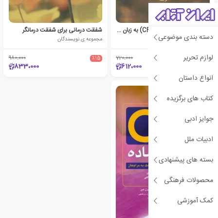
درمان متمرکز بر شفقت (CFT) به زبان ساده
شفقت درمانی برای شفقت درمانگر
دسته بندی موضوعی
راسل کولتز
مجموعه ی نویسندگان
لوازم تحریر
980،000
٪15
720،000
٪15
833،000
612،000
انواع داستان
کتاب های برگزیده
جوایز ادبی
ادبیات ملل
بسته های پیشنهادی
محصولات فرهنگی
کمک آموزشی