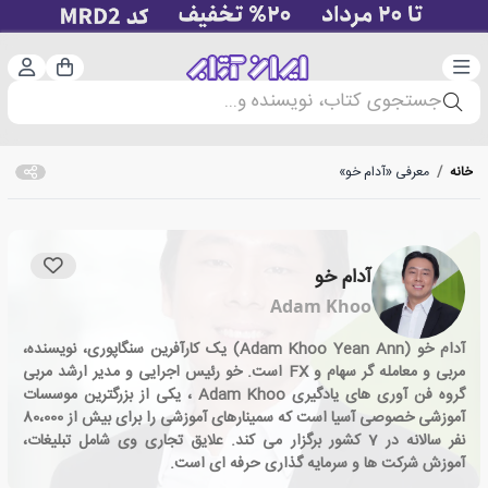
دسته‌بندی
ورود 
سبد خرید
جستجوی کتاب، نویسنده و...
خانه
/
معرفی «آدام خو»
آدام خو
Adam Khoo
آدام خو (Adam Khoo Yean Ann) یک کارآفرین سنگاپوری، نویسنده،
مربی و معامله گر سهام و FX است. خو رئیس اجرایی و مدیر ارشد مربی
گروه فن آوری های یادگیری Adam Khoo ، یکی از بزرگترین موسسات
آموزشی خصوصی آسیا است که سمینارهای آموزشی را برای بیش از 80،000
نفر سالانه در 7 کشور برگزار می کند. علایق تجاری وی شامل تبلیغات،
آموزش شرکت ها و سرمایه گذاری حرفه ای است.