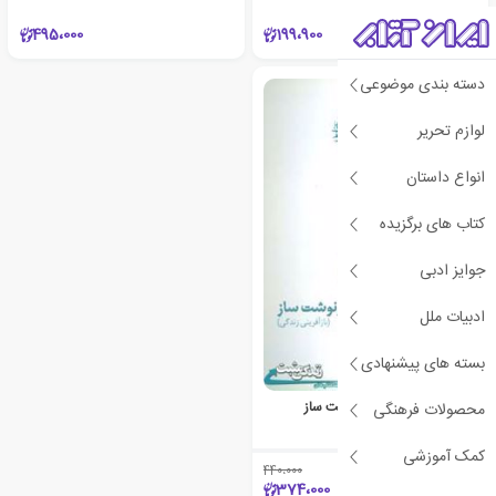
495،000
199،900
دسته بندی موضوعی
لوازم تحریر
انواع داستان
کتاب های برگزیده
جوایز ادبی
ادبیات ملل
بسته های پیشنهادی
حاکمیت ذهن:تفکر سرنوشت ساز
محصولات فرهنگی
آدام خو
کمک آموزشی
440،000
٪15
374،000