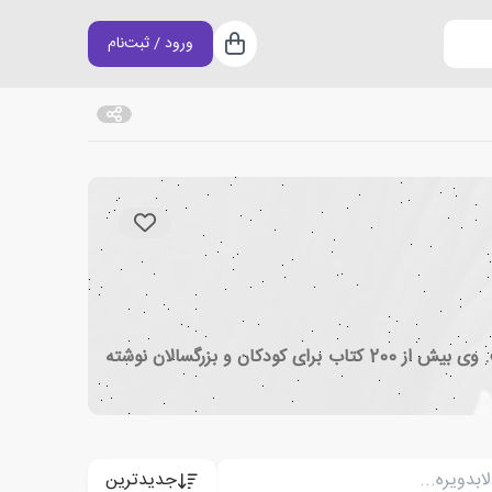
ورود / ثبت‌نام
سبد خرید
کامیلا دلابدویره (Camilla de la Bédoyère) نویسنده داستان نویسی کودکان بسیار محبوب، متخصص در دنیای طبیعی است. وی بیش از 200 کتاب برای کودکان و بزرگسالان نوشته
جدیدترین