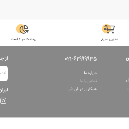
تحویل سریع
پرداخت در 4 قسط
ن
از ج
021-62999935
درباره ما
ل
تماس با ما
همکاری در فروش
ایران