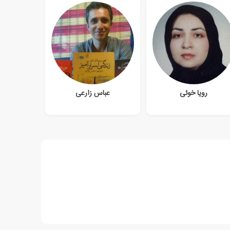
رویا خوئی
عباس زارعی