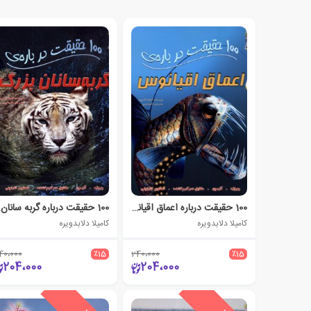
100 حقیقت درباره اعماق اقیانوس
100 ح
کامیلا دلابدویره
کامیلا دلابدویره
40،000
٪15
240،000
٪15
204،000
204،000