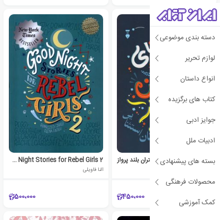
دسته بندی موضوعی
لوازم تحریر
انواع داستان
کتاب های برگزیده
جوایز ادبی
ادبیات ملل
داستان های خوب برای دختران بلند پرواز
Good Night Stories for Rebel Girls 2
بسته های پیشنهادی
فرانچسکا کاوالو
النا فاویلی
محصولات فرهنگی
500،000
450،000
کمک آموزشی