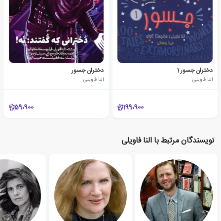
دختران جسور 1
دختران جسور
النا فاویلی
النا فاویلی
59،900
199،900
نویسندگان مرتبط با النا فاویلی