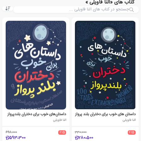
کتاب های «النا فاویلی »
داستان های خوب برای دختران بلند پرواز
داستان‎‌های خوب برای دختران بلندپرواز
النا فاویلی
النا فاویلی
698،000
٪15
330،000
٪15
593،300
280،500