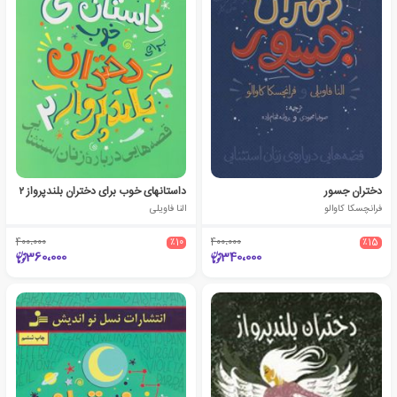
دختران جسور
داستانهای خوب برای دختران بلندپرواز ۲
فرانچسکا کاوالو
النا فاویلی
400،000
٪10
400،000
٪15
360،000
340،000