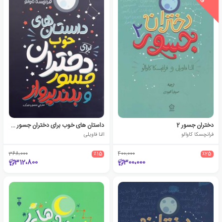
دختران جسور 2
داستان های خوب برای دختران جسور و بلند پرواز
فرانچسکا کاوالو
النا فاویلی
368،000
٪15
400،000
٪25
312،800
300،000