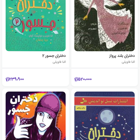
دختران بلند پرواز
دختران جسور 2
النا فاویلی
النا فاویلی
239،900
520،000