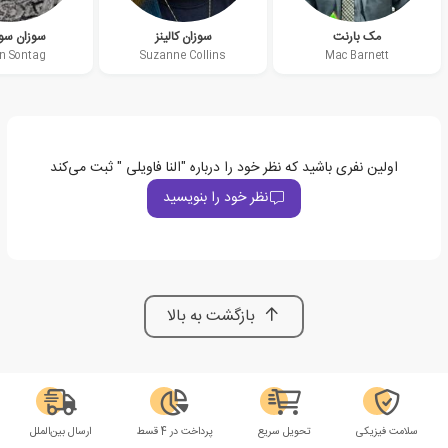
مک بارنت
سوزان کالینز
سوزان سو
n Sontag
Suzanne Collins
Mac Barnett
اولین نفری باشید که نظر خود را درباره "النا فاویلی " ثبت می‌کند
نظر خود را بنویسید
بازگشت به بالا
سلامت فیزیکی
تحویل سریع
پرداخت در 4 قسط
ارسال بین‌الملل