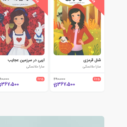
شنل قرمزی
ایبی در سرزمین عجایب
سارا ملانسکی
سارا ملانسکی
90،000
٪25
490،000
٪25
367،500
367،500