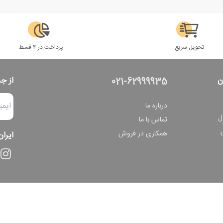
تحویل سریع
پرداخت در 4 قسط
ن
از ج
021-62999935
درباره ما
ل
تماس با ما
همکاری در فروش
ایران