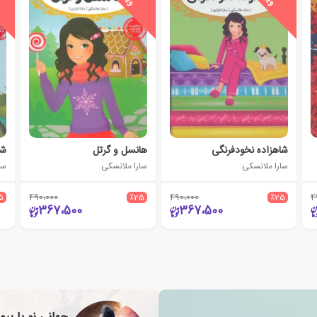
شاهزاده نخودفرنگی
هانسل و گرتل
شا
سارا ملانسکی
سارا ملانسکی
سا
5
490،000
٪25
490،000
٪25
4
367،500
367،500