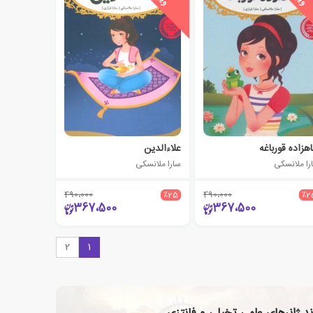
هزاده قورباغه
علاءالدین
را ملانسکی
سارا ملانسکی
490،000
٪25
490،000
٪2
367،500
367،500
2
1