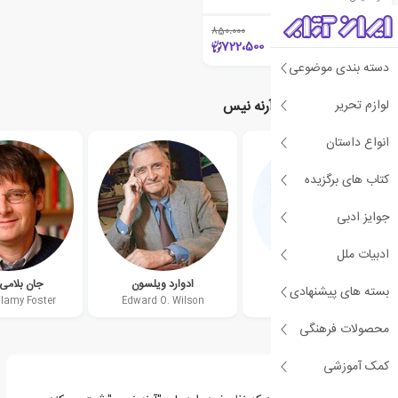
850،000
٪15
722،500
دسته بندی موضوعی
لوازم تحریر
نویسندگان مرتبط با آرنه نیس
انواع داستان
کتاب های برگزیده
جوایز ادبی
ادبیات ملل
نصرت الله صفاییان
ادوارد ویلسون
جان بلامی 
بسته های پیشنهادی
llamy Foster
Edward O. Wilson
محصولات فرهنگی
کمک آموزشی