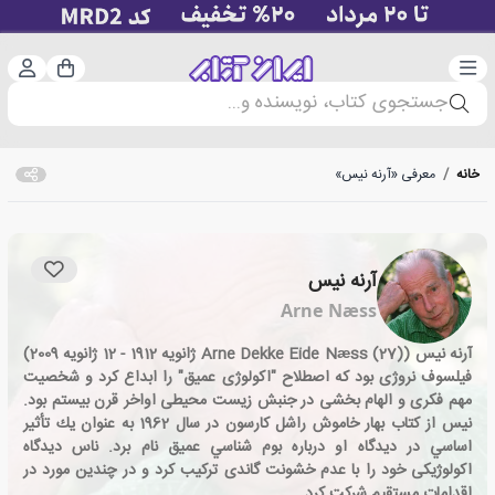
دسته‌بندی
ورود 
سبد خرید
جستجوی کتاب، نویسنده و...
خانه
/
معرفی «آرنه نیس»
آرنه نیس
Arne Næss
آرنه نیس (Arne Dekke Eide Næss (27) ژانویه 1912 - 12 ژانویه 2009)
فیلسوف نروژی بود که اصطلاح "اکولوژی عمیق" را ابداع کرد و شخصیت
مهم فکری و الهام بخشی در جنبش زیست محیطی اواخر قرن بیستم بود.
نیس از كتاب بهار خاموش راشل كارسون در سال 1962 به عنوان يك تأثير
اساسي در ديدگاه او درباره بوم شناسي عميق نام برد. ناس دیدگاه
اکولوژیکی خود را با عدم خشونت گاندی ترکیب کرد و در چندین مورد در
اقدامات مستقیم شرکت کرد.