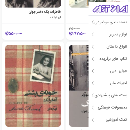
دفترچه خاطرات آنا فرانک
خاطرات یک دختر جوان
آن فرانک
آن فرانک
دسته بندی موضوعی
350،000
٪15
550،000
297،500
لوازم تحریر
انواع داستان
کتاب های برگزیده
جوایز ادبی
ادبیات ملل
بسته های پیشنهادی
محصولات فرهنگی
کمک آموزشی