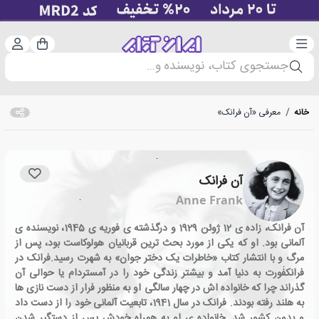
دسته‌بندی
ورود 
سبد خرید
جستجوی کتاب، نویسنده و...
خانه
/
معرفی «آن فرانک»
آن فرانک
Anne Frank
آن فرانک، زاده ی 12 ژوئن 1929 و درگذشته ی فوریه ی 1945، نویسنده ی
آلمانی بود. او که یکی از مورد بحث ترین قربانیان هولوکاست بود، پس از
مرگ و با انتشار کتاب «خاطرات یک دختر جوان» به شهرت رسید.فرانک در
فرانکفورت به دنیا آمد و بیشتر زندگی خود را در آمستردام یا حوالی آن
گذراند چرا که خانواده اش در چهار سالگی او به منظور فرار از دست نازی ها
به هلند رفته بودند. فرانک در سال 1941، تابعیت آلمانی خود را از دست داد
و بدون کشور شد. خانواده ی او به همراه خودش پس از دستگیر شدن