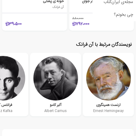
آن فرانک: خاطرات یک دختر جوان
خونه ی پشتی
مجله‌ی ایران‌کتاب
آن فرانک
آن فرانک
چی بخونم؟
880،000
٪10
39،500
792،000
نویسندگان مرتبط با آن فرانک
ارنست همینگوی
آلبر کامو
فرانتس ک
nz Kafka
Albert Camus
Ernest Hemingway