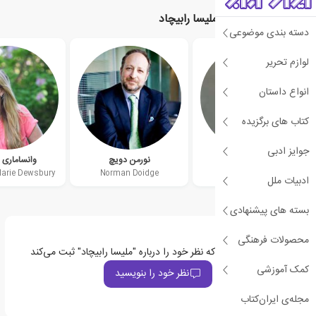
نویسندگان مرتبط با ملیسا رابیچاد
دسته بندی موضوعی
لوازم تحریر
انواع داستان
کتاب های برگزیده
جوایز ادبی
جان هرشفیلد
نورمن دویچ
وانساماری 
arie Dewsbury
Norman Doidge
Jon Hershfield
ادبیات ملل
بسته های پیشنهادی
محصولات فرهنگی
اولین نفری باشید که نظر خود را درباره "ملیسا رابیچاد" ثبت می‌کند
کمک آموزشی
نظر خود را بنویسید
مجله‌ی ایران‌کتاب