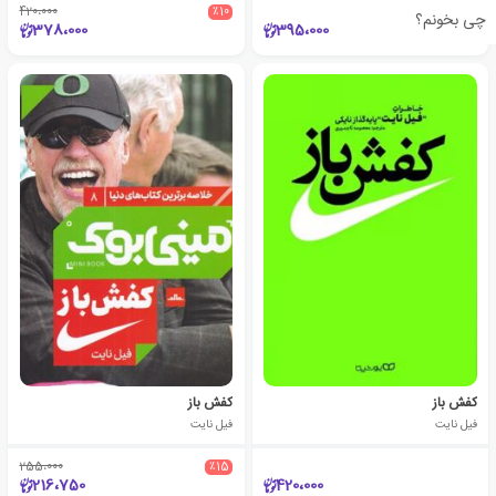
420،000
٪10
چی بخونم؟
378،000
395،000
کفش باز
کفش باز
فیل نایت
فیل نایت
255،000
٪15
216،750
420،000