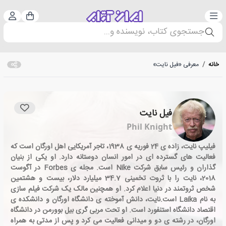
دسته‌بندی
ورود 
سبد خرید
جستجوی کتاب، نویسنده و...
خانه
/
معرفی «فیل نایت»
فیل نایت
Phil Knight
فیلیپ نایت، زاده ی 24 فوریه ی 1938، تاجر آمریکایی اهل اورگان است که
فعالیت های گسترده ای در امور انسان دوستانه دارد. او یکی از بنیان
گذاران و رئیس سابق شرکت Nike است. مجله ی Forbes در آگوست
2018، نایت را با ثروت تخمینی 34.7 میلیارد دلار، بیست و هشتمین
شخص ثروتمند در دنیا اعلام کرد. او همچنین مالک یک شرکت فیلم سازی
به نام Laika است.نایت، دانش آموخته ی دانشگاه اورگان و دانشکده ی
اقتصاد دانشگاه استنفورد است. او تحت مربی گری بیل بوورمن در دانشگاه
اورگان، در رشته ی دو و میدانی فعالیت می کرد و پس از مدتی به همراه