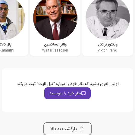
ویکتور فرانکل
والتر ایساکسون
پال کالا
Kalanithi
Walter Isaacson
Viktor Frankl
اولین نفری باشید که نظر خود را درباره "فیل نایت" ثبت می‌کند
نظر خود را بنویسید
بازگشت به بالا