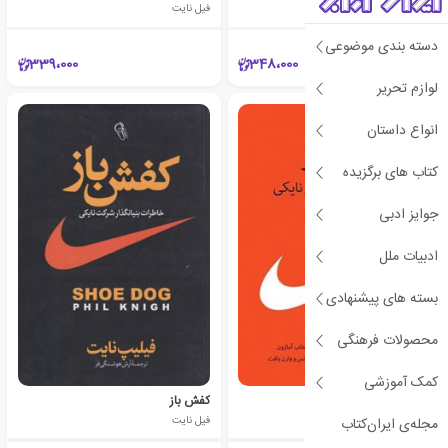
فیل نایت
فیل نایت
دسته بندی موضوعی
339،000
348،000
لوازم تحریر
انواع داستان
کتاب های برگزیده
جوایز ادبی
ادبیات ملل
بسته های پیشنهادی
محصولات فرهنگی
کمک آموزشی
کفش باز
کفش باز
فیل نایت
فیل نایت
مجله‌ی ایران‌کتاب