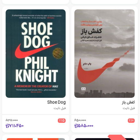
کفش باز
Shoe Dog
فیل نایت
فیل نایت
837،000
٪15
650،000
٪10
711،450
585،000