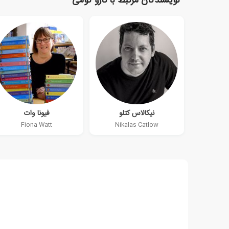
نویسندگان مرتبط با تارو گومی
نیکالاس کتلو
فیونا وات
Fiona Watt
Nikalas Catlow