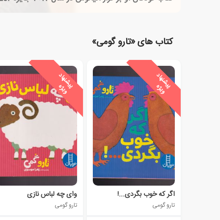
کتاب های «تارو گومی»
ی
ش
ن
ه
ا
د
و
ی
ژ
ی
ش
ن
ه
ا
د
و
ی
ژ
پ
ه
پ
ه
اگر که خوب بگردی...!
وای چه لباس نازی
تارو گومی
تارو گومی