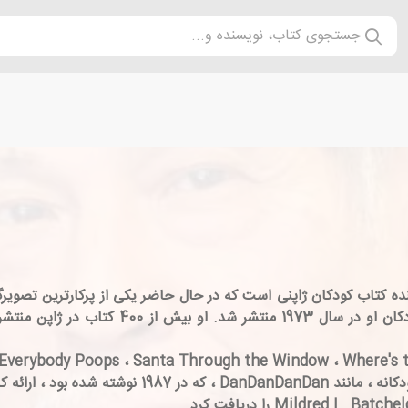
جستجوی کتاب، نویسنده و...
 (زاده چوفو ، توکیو ، 20 آگوست 1945) نویسنده کتاب کودکان ژاپنی است که در حال حاضر یکی ا
موسسه طراحی کووازاوا است. اولین کتاب تصویری
ته شده بود ، ارائه کرد.