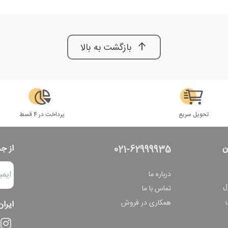
بازگشت به بالا
تحویل سریع
پرداخت در 4 قسط
ن
از ج
021-62999935
درباره ما
ل
تماس با ما
همکاری در فروش
ایران