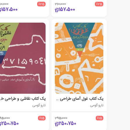
10،000
٪25
210،000
٪25
157،500
157،500
یک کتاب غول آسای طراحی و سرگرمی خلاق 2
یک کتاب نقاشی و
تارو گومی
تارو گومی
95،000
٪15
295،000
٪15
250،750
250،750