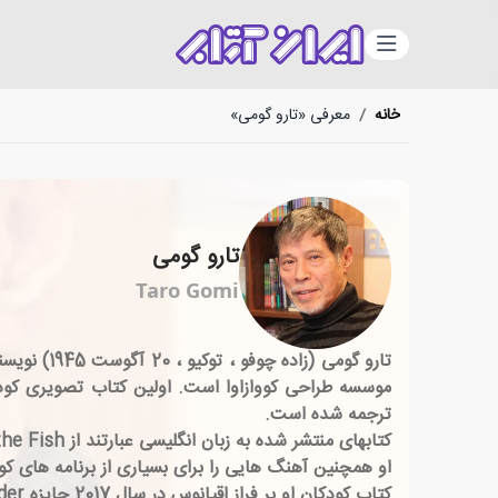
دسته‌بندی
خانه
/
معرفی «تارو گومی»
تارو گومی
Taro Gomi
تارو گومی
ترجمه شده است.
کتابهای منتشر شده به زبان انگلیسی عبارتند از Everybody Poops ، Santa Through the Window ، Where's the Fish؟ و تمساح و دندانپزشک.
او همچنین آهنگ هایی را برای بسیاری از برنامه های کودکانه ، مانند DanDanDanDan ، که در 1987 نوش
کتاب کودکان او بر فراز اقیانوس در سال 2017 جایزه Mildred L. Batchelder را دریافت کرد.