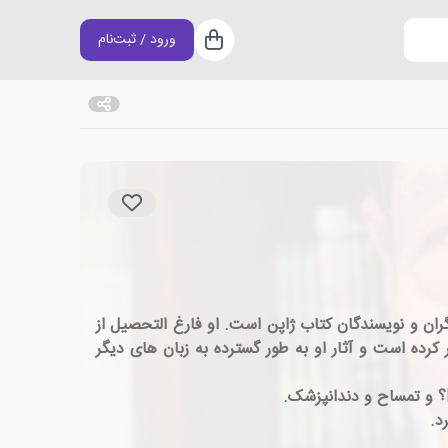
ورود / ثبت‌نام
سبد خرید
ز پرکارترین تصویرگران و نویسندگان کتاب ژاپن است. او فارغ التحصیل از
 کودکان او در سال 1973 منتشر شد. او بیش از 400 کتاب در ژاپن منتشر کرده است و آثار او به طور گسترده به زبان های دیگر