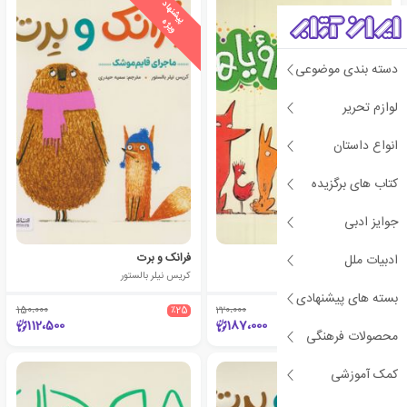
ی
ش
ن
ه
ا
د
و
ی
ژ
پ
ه
دسته بندی موضوعی
لوازم تحریر
انواع داستان
کتاب های برگزیده
جوایز ادبی
چمدان رویاها
فرانک و برت
ادبیات ملل
کریس نیلر بالستور
کریس نیلر بالستور
بسته های پیشنهادی
150،000
٪25
220،000
٪15
112،500
187،000
محصولات فرهنگی
کمک آموزشی
ی
ش
ن
ه
ا
د
و
ی
ژ
پ
ه