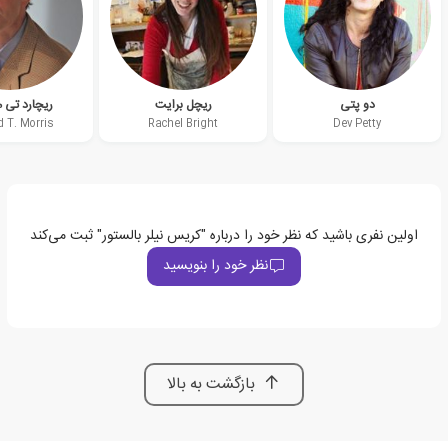
دو پتی
ریچل برایت
ریچارد تی 
d T. Morris
Rachel Bright
Dev Petty
اولین نفری باشید که نظر خود را درباره "کریس نیلر بالستور" ثبت می‌کند
نظر خود را بنویسید
بازگشت به بالا