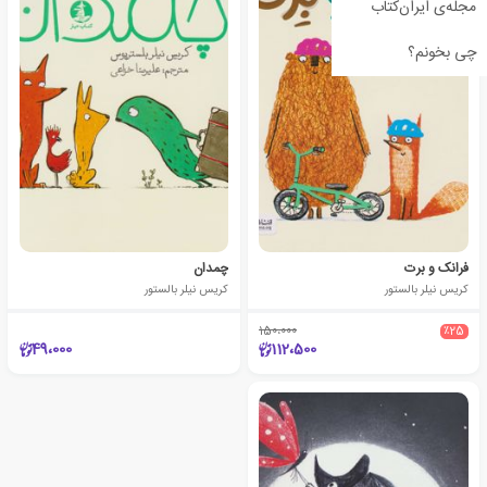
مجله‌ی ایران‌کتاب
چی بخونم؟
فرانک و برت
چمدان
کریس نیلر بالستور
کریس نیلر بالستور
150،000
٪25
49،000
112،500