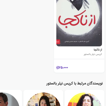
از ناکجا
کریس نیلر بالستور
25،000
نویسندگان مرتبط با کریس نیلر بالستور