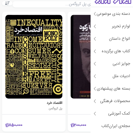
دسته بندی موضوعی
لوازم تحریر
انواع داستان
کتاب های برگزیده
جوایز ادبی
ادبیات ملل
بسته های پیشنهادی
محصولات فرهنگی
نبرد با رکود
اقتصاد خرد
پل کروگمن
پل کروگمن
کمک آموزشی
850،000
200،000
مجله‌ی ایران‌کتاب