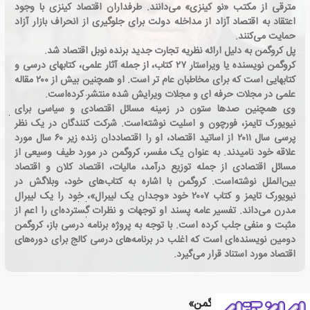
مترقی از مکتب «نو کینزی» می‌دانند. طرفداران اقتصاد کینزی با وجود
اعتقاد به اقتصاد آزاد از مداخله دولت برای جلوگیری از انحراف بازار آزاد
حمایت می‌کنند.
پل کروگمن به دلیل ارائه نظریه تجارت جدید برنده نوبل اقتصاد شد.
کروگمن نویسنده یا ویراستار ۲۷ کتاب، از جمله آثار علمی، کتابهای درسی و
کتابهایی است که برای مخاطبان عام تر است. او همچنین بیش از ۲۰۰ مقاله
علمی در مجلات حرفه ای و مجلات ویرایش شده منتشر کرده‌است.
وی همچنین صدها ستون در زمینه مسائل اقتصادی و سیاسی برای
نیویورک تایمز، فورچون و اسلیت نوشته‌است. شرکت کنندگان در یک نظر
پرسی سال ۲۰۱۱ از اساتید اقتصاد، او را اقتصاددان زنده زیر ۶۰ سال مورد
علاقه خود نامیدند. به عنوان یک مفسر، کروگمن در مورد طیف وسیعی از
مسائل اقتصادی از جمله توزیع درآمد، مالیات، اقتصاد کلان و اقتصاد
بین‌الملل نوشته‌است. کروگمن با اشاره به کتاب‌های خود، وبلاگش در
نیویورک تایمز و کتاب ۲۰۰۷ خود «وجدان یک لیبرال»، خود را یک لیبرال
مدرن می‌داند. تفسیر عامه پسند او توجهات و نظرات گسترده‌ای را اعم از
مثبت و منفی جلب کرده است. با توجه به پروژه برنامه درسی باز، کروگمن
دومین نویسنده‌ای است که اغلب در برنامه‌های درسی کالج برای دوره‌های
اقتصاد مورد استناد قرار می‌گیرد.
کتاب های «پل کروگمن»