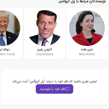
نویسندگان مرتبط با پل کروگمن
ماری بافت
آنتونی رابینز
دونالد ت
John Trump
Tony Robbins
Mary Buffett
اولین نفری باشید که نظر خود را درباره "پل کروگمن" ثبت می‌کند
نظر خود را بنویسید