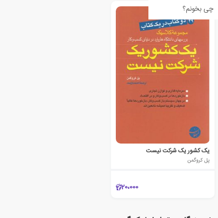
چی بخونم؟
یک کشور یک شرکت نیست
پل کروگمن
20،000