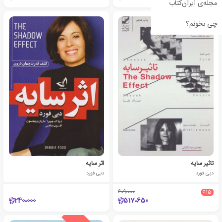
مجله‌ی ایران‌کتاب
چی بخونم؟
تاثیر سایه
اثر سایه
دبی فورد
دبی فورد
609،000
٪15
240،000
517،650