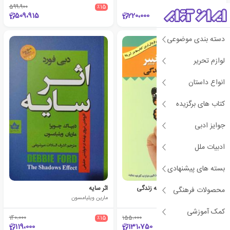
599،900
٪15
509،915
220،000
دسته بندی موضوعی
لوازم تحریر
انواع داستان
کتاب های برگزیده
جوایز ادبی
ادبیات ملل
بسته های پیشنهادی
معجزه ی تغییر یا بازگشت به زندگی
اثر سایه
محصولات فرهنگی
مارین ویلیامسون
مارین ویلیامسون
کمک آموزشی
140،000
٪15
155،000
٪15
119،000
131،750