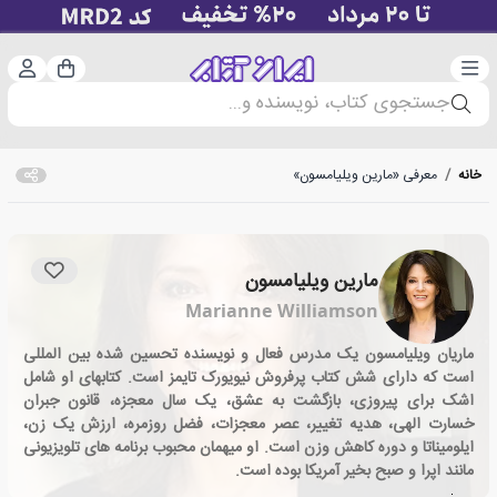
دسته‌بندی
ورود 
سبد خرید
جستجوی کتاب، نویسنده و...
خانه
/
معرفی «مارین ویلیامسون»
مارین ویلیامسون
Marianne Williamson
ماریان ویلیامسون یک مدرس فعال و نویسنده تحسین شده بین المللی
است که دارای شش کتاب پرفروش نیویورک تایمز است. کتابهای او شامل
اشک برای پیروزی، بازگشت به عشق، یک سال معجزه، قانون جبران
خسارت الهی، هدیه تغییر، عصر معجزات، فضل روزمره، ارزش یک زن،
ایلومیناتا و دوره کاهش وزن است. او میهمان محبوب برنامه های تلویزیونی
مانند اپرا و صبح بخیر آمریکا بوده است.