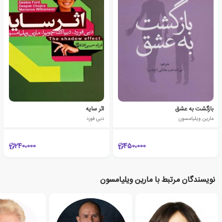
بازگشت به عشق
اثر سایه
مارین ویلیامسون
دبی فورد
240،000
450،000
نویسندگان مرتبط با مارین ویلیامسون