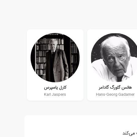
هانس گئورگ گادامر
کارل یاسپرس
Karl Jaspers
Hans-Georg Gadamer
 می‌کند