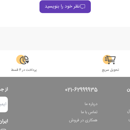
نظر خود را بنویسید
تحویل سریع
پرداخت در 4 قسط
ن
از ج
021-62999935
درباره ما
ل
تماس با ما
همکاری در فروش
ایران