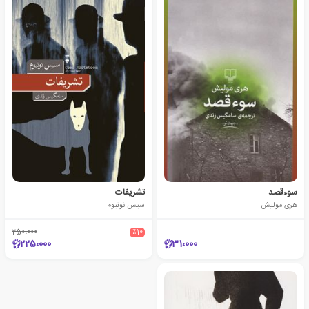
سوءقصد
تشریفات
هری مولیش
سیس نوتبوم
250،000
٪10
225،000
31،000