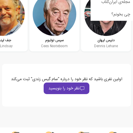
مجله‌ی ایران‌کتاب
چی بخونم؟
دنیس لیهان
سیس نوتبوم
جف لین
 Lindsay
Cees Nooteboom
Dennis Lehane
اولین نفری باشید که نظر خود را درباره "سام گیس زندی" ثبت می‌کند
نظر خود را بنویسید