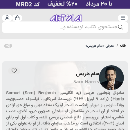
دسته‌بندی
ورود 
سبد خرید
جستجوی کتاب، نویسنده و...
خانه
/
معرفی «سام هریس»
سام هریس
Sam Harris
ساموئل بنجامین هریس (به انگلیسی: Samuel (Sam) Benjamin
Harris) (زاده ۹ آوریل ۱۹۶۷) نویسندهٔ آمریکایی، فیلسوف عصب‌پژوه،
وبلاگ ​نویس و میزبان پادکست است. او یک منتقد دینی و مبلغ حق آزادی
در انتقاد از آن است. در مقاله‌های او مباحثی همچون دین، اخلاق، عصب
شناسی، اختیار، تروریسم و دفاع شخصی بررسی شده، و کتاب اول او، پایان
ایمان (۲۰۰۴)، انتقادی است بر مذهب سازمان یافته. از او به عنوان یکی از
چهار چهره برجسته خداناباوری نو یاد می‌شود که در کنار ریچارد داوکینز،