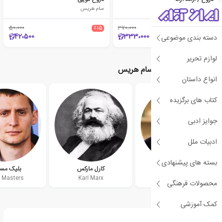
سام هریس
سام هریس
50،000
٪15
370،000
٪10
42،500
333،000
دسته بندی موضوعی
لوازم تحریر
نویسندگان مرتبط با سام هریس
انواع داستان
کتاب های برگزیده
جوایز ادبی
ادبیات ملل
بسته های پیشنهادی
پیتر تیل
کارل مارکس
بلیک مس
e Masters
Karl Marx
Peter Thiel
محصولات فرهنگی
کمک آموزشی