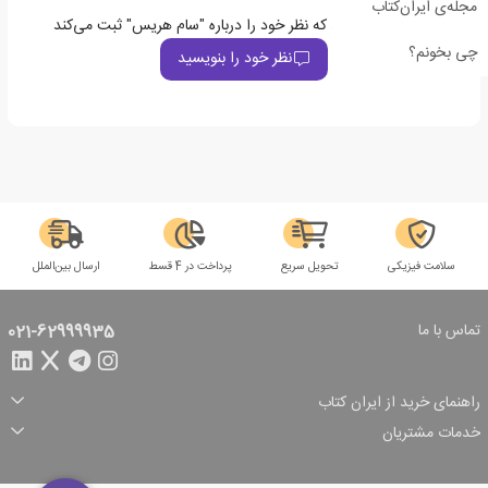
مجله‌ی ایران‌کتاب
اولین نفری باشید که نظر خود را درباره "سام هریس" ثبت می‌کند
چی بخونم؟
نظر خود را بنویسید
سلامت فیزیکی
تحویل سریع
پرداخت در 4 قسط
ارسال بین‌الملل
تماس با ما
021-62999935
راهنمای خرید از ایران کتاب
ثبت سفارش
شیوه پرداخت
خدمات مشتریان
تخفیف‌های خرید
شرایط ارسال سفارش
درباره ما
شرایط استفاده
حریم خصوصی
پیگیری سفارش
بازگرداندن سفارش
پرسش‌های متداول