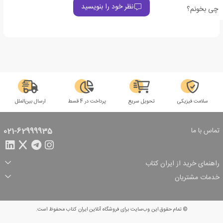
نظر خود را بنویسید
چی بخونم؟
سلامت فیزیکی
تحویل سریع
پرداخت در 4 قسط
ارسال بین‌الملل
تماس با ما
021-62999935
راهنمای خرید از ایران کتاب
ثبت سفارش
شیوه پرداخت
خدمات مشتریان
تخفیف‌های خرید
شرایط ارسال سفارش
درباره ما
شرایط استفاده
حریم خصوصی
پیگیری سفارش
بازگرداندن سفارش
پرسش‌های متداول
© تمام حقوق این وب‌سایت برای فروشگاه آنلاین ایران کتاب محفوظ است.