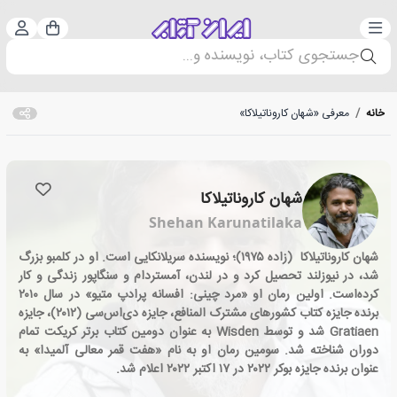
دسته‌بندی
ورود 
سبد خرید
جستجوی کتاب، نویسنده و...
خانه
/
معرفی «شهان کاروناتیلاکا»
شهان کاروناتیلاکا
Shehan Karunatilaka
شهان کاروناتیلاکا (زاده ۱۹۷۵)؛ نویسنده سریلانکایی است. او در کلمبو بزرگ
شد، در نیوزلند تحصیل کرد و در لندن، آمستردام و سنگاپور زندگی و کار
کرده‌است. اولین رمان او «مرد چینی: افسانه پرادپ متیو» در سال ۲۰۱۰
برنده جایزه کتاب کشورهای مشترک المنافع، جایزه دی‌اس‌سی (۲۰۱۲)، جایزه
Gratiaen شد و توسط Wisden به عنوان دومین کتاب برتر کریکت تمام
دوران شناخته شد. سومین رمان او به نام «هفت قمر معالی آلمیدا» به
عنوان برنده جایزه بوکر ۲۰۲۲ در ۱۷ اکتبر ۲۰۲۲ اعلام شد.