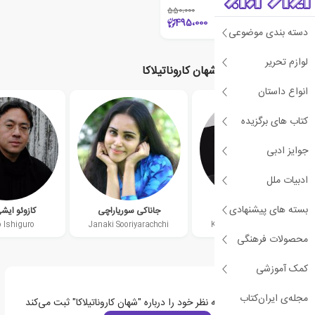
550،000
٪10
495،000
دسته بندی موضوعی
لوازم تحریر
نویسندگان مرتبط با شهان کاروناتیلاکا
انواع داستان
کتاب های برگزیده
جوایز ادبی
ادبیات ملل
بسته های پیشنهادی
کوماری جای واردنه
جاناکی سوریاراچی
کازوئو ایش
 Ishiguro
Janaki Sooriyarachchi
Kumari Jayawardena
محصولات فرهنگی
کمک آموزشی
مجله‌ی ایران‌کتاب
اولین نفری باشید که نظر خود را درباره "شهان کاروناتیلاکا" ثبت می‌کند