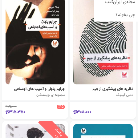
مجله‌ی ایران‌کتاب
چی بخونم؟
نظریه های پیشگیری از جرم
جرایم پنهان و آسیب های اجتماعی
دانیل گیلینگ
مجموعه ی نویسندگان
371،000
٪15
315،350
308،000
ی
ش
ن
ه
ا
د
و
ی
ژ
پ
ه