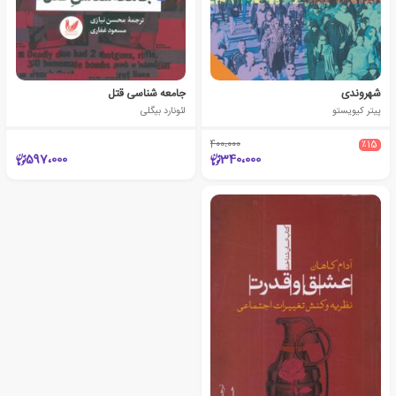
شهروندی
جامعه شناسی قتل
پیتر کیویستو
لئونارد بیگلی
400،000
٪15
597،000
340،000