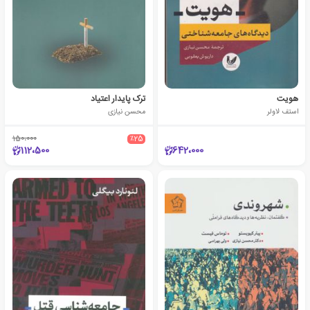
هویت
ترک پایدار اعتیاد
استف لاولر
محسن نیازی
150،000
٪25
112،500
642،000