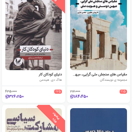
مقیاس های سنجش ملی گرایی، میهن دوستی و هویت ملی
دنیای کودکان کار
مجموعه ی نویسندگان
هاگ دی. هیندمن
435،000
٪25
217،000
٪15
326،250
184،450
ی
ش
ن
ه
ا
د
و
ی
ژ
پ
ه