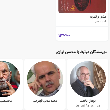
عشق و قدرت
آدام کاهان
21،900
نویسندگان مرتبط با محسن نیازی
یوهان پالاسما
سعید مدنی قهفرخی
محمدعلی 
Juhani Pallasmaa