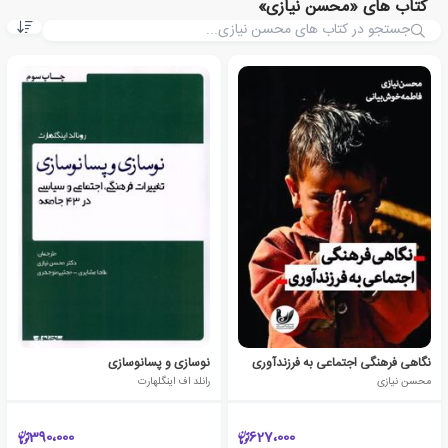
کتاب های «محسن نیازی»
نگاهی فرهنگی اجتماعی به فرزندآوری
نوسازی و پسانوسازی
محسن نیازی
رانلد اف اینگلهارت
390،000
627،000