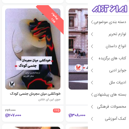
ی
ش
ن
ه
ا
د
و
ی
ژ
پ
ه
دسته بندی موضوعی
لوازم تحریر
انواع داستان
کتاب های برگزیده
جوایز ادبی
ادبیات ملل
شهر، خیابان و شهروند
خودکشی میان مجرمان جنسی کودک
بسته های پیشنهادی
سوزان هال
جوی لین ای شلتن
محصولات فرهنگی
276،000
٪25
207،000
308،000
کمک آموزشی