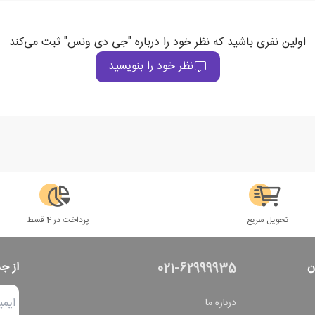
اولین نفری باشید که نظر خود را درباره "جی دی ونس" ثبت می‌کند
نظر خود را بنویسید
تحویل سریع
پرداخت در 4 قسط
ن
از ج
021-62999935
درباره ما