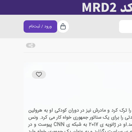
ورود / ثبت‌نام
سبد خرید
درش، خانواده را ترک کرد و مادرش نیز در دوران کودکی او به هروئین
مدتی را برای یک سناتور جمهوری خواه کار می کرد. ونس
سپس به دانشکده ی حقوق ییل رفت و در اولین سال حضور، استادش ایمی چوا او را متقاعد کرد که شرح حال خود را بنویسد.او در ژانویه ی 2017 به شبکه ی CNN پیوست و در
ه ی سیاست بگذارد و به عنوان یک جمهوری خواه وارد