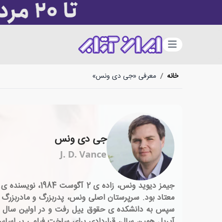
دسته‌بندی
خانه
/
معرفی «جی دی ونس»
جی دی ونس
J. D. Vance
جیمز دیوید ونس،
معتاد بود. سرپرستان اصلی ونس، پدربزرگ و مادربزرگ او
آپریل همین سال، قراردادی برای ساخت فیلمی بر اساس