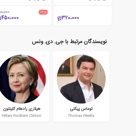
00،000
٪25
450،000
320،000
نویسندگان مرتبط با جی. دی. ونس
توماس پیکتی
هیلاری رادهام کلینتون
Hillary Rodham Clinton
Thomas Piketty