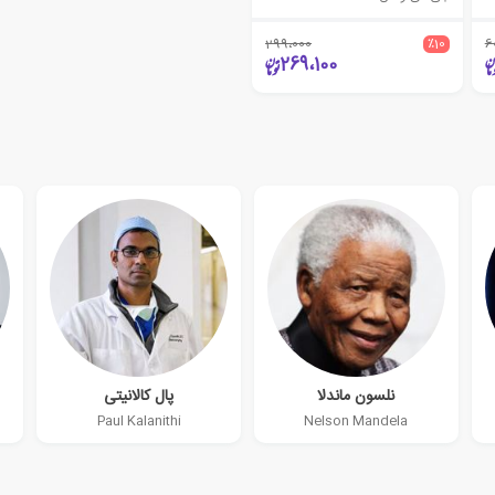
299،000
٪10
6
269،100
نلسون ماندلا
پال کالانیتی
Paul Kalanithi
Nelson Mandela