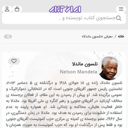
دسته‌بندی
ورود 
سبد خرید
جستجوی کتاب، نویسنده و...
خانه
/
معرفی «نلسون ماندلا»
نلسون ماندلا
Nelson Mandela
نلسون ماندلا، زاده ی 18 جولای 1918 و درگذشته ی 5 دسامبر 2013،
نخستین رئیس جمهور آفریقای جنوبی است که در انتخاباتی دموکراتیک و
عمومی برگزیده شد. او پیش از رسیدن به این مقام، از فعالان برجسته ی
مخالف آپارتاید در آفریقای جنوبی و رهبر کنگره ی ملی آفریقا بود. ماندلا به
خاطر فعالیت هایش، محاکمه و زندانی شد. او همواره پایبند به عدم
استفاده از خشونت برای رسیدن به هدف بود. ماندلا در زمان دستگیری، در
سال 1962، عضو برجسته ی کمیته ی مرکزی حزب کمونیست آفریقای جنوبی
بود و فقط پس از درگذشت او بود که حزب کمونیست به صورت همزمان با