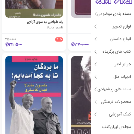
دسته بندی موضوعی
راه دشوار آزادی
راه طولانی به سوی آزادی
لوازم تحریر
نلسون ماندلا
نلسون ماندلا
انواع داستان
250،000
٪15
212،500
370،000
کتاب های برگزیده
جوایز ادبی
ادبیات ملل
بسته های پیشنهادی
محصولات فرهنگی
کمک آموزشی
مجله‌ی ایران‌کتاب