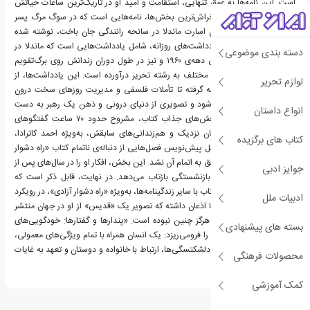
است. این نامه‌ها به عمق تنهایی، استقامت و امید او در تاریک‌ترین ساعات حیاتش
سفر می‌کنند. از جمله دلخراش‌ترین بخش‌ها، نامه‌هایی است که در سوگ مرگ پسر
بزرگش، تمبی، که در زمان اسارت ماندلا در سانحه رانندگی جان باخت، نوشته شده
است. بخش دفترچه‌ی یادداشت‌های روزانه، شامل یادداشت‌هایی است که ماندلا در
دسته بندی موضوعی
سال‌های مبارزات زیرزمینی دهه‌ی ۱۹۶۰ و نیز در طول دوران زندانش روی برگ‌تقویم
سلولش و در دفترچه‌های مختلف به رشته تحریر درآورده است. این یادداشت‌ها، از
لوازم تحریر
آرزوها و کابوس‌های شبانه گرفته تا تأملات فلسفی و مدیریت روزهای سخت درون
سلول زندان را شامل می‌شود و تصویری از دنیای درونی و ذهن یک رهبر به دست
انواع داستان
می‌دهد. یکی دیگر از بخش‌های جذاب کتاب، مشروح حدود ۷۰ ساعت گفتگوهای
ضبط‌شده ماندلا با دوستان نزدیک و هم‌زندانی‌های سابقش، به‌ویژه احمد کاترادا،
کتاب های برگزیده
است. کتاب همچنین شامل پیش‌نویس فصل‌هایی از دنباله‌ی ناتمام کتاب «راه دشوار
آزادی» است که ماندلا موفق به اتمام آن نشد. این بخش، افکار او را در سال‌های پس از
جوایز ادبی
ریاست‌جمهوری و دوران بازنشستگی بازتاب می‌دهد. در نهایت، قابل ذکر است که
مهم‌ترین وجه تمایز این کتاب با سایر زندگینامه‌ها، به‌ویژه «راه دشوار آزادی»، در رویکرد
ادبیات ملل
آن است. ماندلا خود بارها اذعان داشته که تصویر یک «قدیس» از او در جهان منتشر
شده بود، در حالی که او هرگز چنین نبوده است. «پندارها و گفتارها: خودگویی‌های
بسته های پیشنهادی
من» این تصویر کلیشه‌ای را فرومی‌ریزد: یک انسان همراه با تمام ویژگی‌های معمولی،
مانند تردیدها، ناکامی‌ها، دلشکتسگی‌ها، ارتباط با خانواده و دوستان و تعهد به غایات
محصولات فرهنگی
سیاسی.
کمک آموزشی
درباره نلسون ماندلا