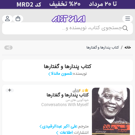
دسته‌بندی
ورود 
سبد خرید
جستجوی کتاب، نویسنده و...
خانه
/
کتاب پندارها و گفتارها
کتاب پندارها و گفتارها
نویسنده:
نلسون ماندلا
4.5
از
1
رأی
کتاب پندارها و گفتارها
خودگویی های من
Conversations With Myself
مترجم:
علی اکبر عبدالرشیدی
انتشارات:
اطلاعات