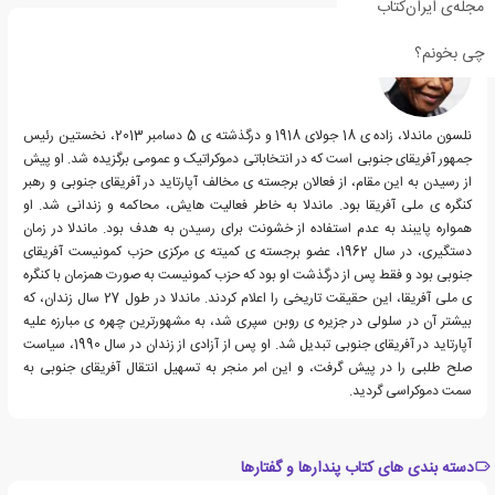
مجله‌ی ایران‌کتاب
چی بخونم؟
نلسون ماندلا، زاده ی 18 جولای 1918 و درگذشته ی 5 دسامبر 2013، نخستین رئیس
جمهور آفریقای جنوبی است که در انتخاباتی دموکراتیک و عمومی برگزیده شد. او پیش
از رسیدن به این مقام، از فعالان برجسته ی مخالف آپارتاید در آفریقای جنوبی و رهبر
کنگره ی ملی آفریقا بود. ماندلا به خاطر فعالیت هایش، محاکمه و زندانی شد. او
همواره پایبند به عدم استفاده از خشونت برای رسیدن به هدف بود. ماندلا در زمان
دستگیری، در سال 1962، عضو برجسته ی کمیته ی مرکزی حزب کمونیست آفریقای
جنوبی بود و فقط پس از درگذشت او بود که حزب کمونیست به صورت همزمان با کنگره
ی ملی آفریقا، این حقیقت تاریخی را اعلام کردند. ماندلا در طول 27 سال زندان، که
بیشتر آن در سلولی در جزیره ی روبن سپری شد، به مشهورترین چهره ی مبارزه علیه
آپارتاید در آفریقای جنوبی تبدیل شد. او پس از آزادی از زندان در سال 1990، سیاست
صلح طلبی را در پیش گرفت، و این امر منجر به تسهیل انتقال آفریقای جنوبی به
سمت دموکراسی گردید.
دسته بندی های کتاب پندارها و گفتارها