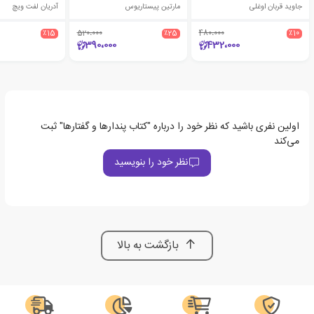
جاوید قربان اوغلی
مارتین پیستاریوس
آدریان لفت ویچ
٪15
520،000
٪25
480،000
٪10
390،000
432،000
اولین نفری باشید که نظر خود را درباره "کتاب پندارها و گفتارها" ثبت
می‌کند
نظر خود را بنویسید
بازگشت به بالا