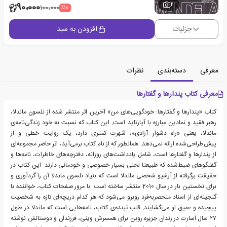
2
90،000
٪10
100،000
جزئیات
افزودن به سبد
معرفی
دسته‌بندی
نظرات
معرفی کتاب پندارها و گفتارها
کتاب «پندارها و گفتارها: خودگویی‌های من» آخرین اثر منتشر شده از نلسون ماندلا،
رهبر فقید و نمادین مبارزه با آپارتاید است. این کتاب که نسبت به خود زندگی‌نامه‌ی
ماندلا، یعنی «راه دشوار آزادی»، شهرت کمتری دارد، یک روایت خطی و از
پیش‌طراحی‌شده ارائه نمی‌دهد. همانطور که از نام کتاب برمی‌آید، اثر حاضر مجموعه‌ای
از پندارها و گفتارها است، شامل یادداشت‌های روزانه، دفترچه‌های خاطرات، نامه‌ها و
گفتگوهای ضبط‌شده که طبیعتا لحنی بسیار خصوصی و خودمانی دارند. این کتاب در
حقیقت برگرفته از آرشیو شخصی ماندلا است که بنیاد نلسون ماندلا آن را گردآوری و
برای نخستین بار در سال 2010 منتشر ساخته است. با مرور صفحات کتاب، خواننده با
گنجینه‌ای از اسناد منحصربه‌فرد روبرو می‌شود که هر کدام دریچه‌ای تازه به شخصیت
پیچیده و عمیق او می‌گشایند. قلب تپنده‌ی کتاب، نامه‌هایی است که ماندلا در طول
۲۷ سال اسارت در زندان جزیره روبن برای همسرش وینی، فرزندان و دوستانش نوشته