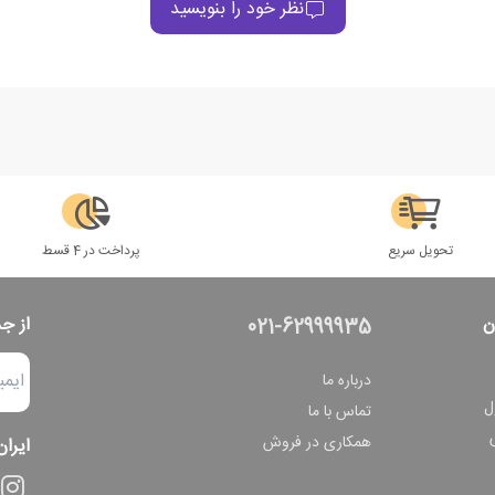
نظر خود را بنویسید
تحویل سریع
پرداخت در 4 قسط
ن
از ج
021-62999935
درباره ما
ل
تماس با ما
همکاری در فروش
ایران