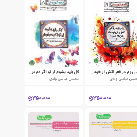
می‌ روم در قعر آتش از خودت دورم نکن
لال باید بشوم از تو اگر دم نزنم
سن عباسی ولدی
محسن عباسی ولدی
350،000
350،000