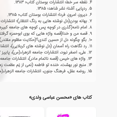
۴. نقطه سر خط؛ انتشارات بوستان کتاب؛ ۱۳۸۳.
۵. ردپایی آشنا؛ نشر شاهد؛ ۱۳۸۵.
۶. دیروز، امروز، فردا؛ انتشارات بوستان کتاب؛ ۱۳۸۵.
۷. بهانه بودن(دل نوشته هایی به رنگ انتظار)؛ انتشارات جامعه الزهراء(س)، زمستان۱۳۹۱.
۸. امام نامه(گذری در کوچه پس کوچه های جامعه کبیره)، انتشارات جامعه الزهراء(س)، بهار۱۳۹۲.
۹. قصه من و خدا(قصه واژه هایی که بوی ابوحمزه گرفتند)، انتشارات جامعه الزهراء(س)، بهار۱۳۹۲.
۱۰. بگو چگونه دل از حسین کندی؟(حکایت مظلوم مقتدر)، انتشارات جامعه الزهراء(س)، پاییز۱۳۹۲.
۱۱. رد نگاهت راه آسمان (دل نوشته های کربلایی)، انتشارات جامعه الزهراء(س)، پاییز۱۳۹۲.
۱۲. علی، اصغر نبود، انتشارات جامعه الزهراء(س)، پاییز ۱۳۹۲.
۱۳. واژه های خیس (قصه ناتمام مادر)، انتشارات جامعه الزهراء(س)، زمستان۱۳۹۲.
۱۴. منبع نور بهشت، خنده تو فاطمه (نمی از یَم عظمت زهرا س)، انتشارات جامعه الزهرا انتشارات جامعه الزهراء(س)، بهار ۱۳۹۳.
۱۵. روضه عقل، فرهنگ جنون، انتشارات جامعه الزهراء(س) ، بهار۱۳۹۳.
کتاب های «محسن عباسی ولدی»