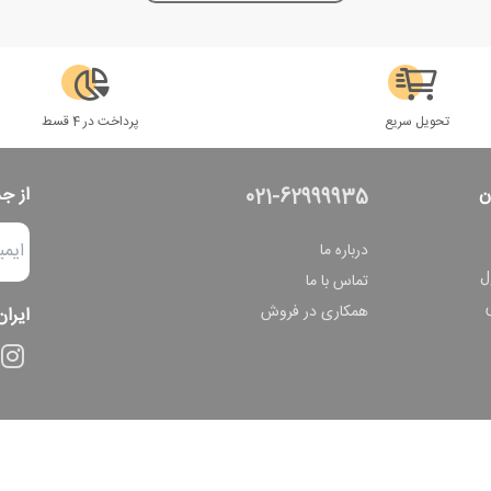
تحویل سریع
پرداخت در 4 قسط
ن
از ج
021-62999935
درباره ما
ل
تماس با ما
همکاری در فروش
ایران