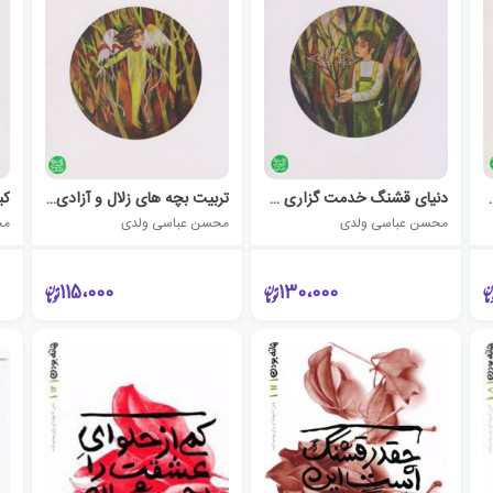
غل ناب مادری
دنیای قشنگ خدمت گزاری و تربـیـت بچّــه هـای کاری
تربیت بچه های زلال و آزادی استقلال
محسن عباسی ولدی
محسن عباسی ولدی
مح
115،000
130،000