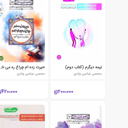
نیمه دیگرم (کتاب دوم)
حیرت زده ام چراغ 
محسن عباسی ولدی
محسن عباسی ولدی
420،000
200،000