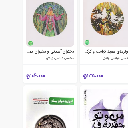
کبوترهای سفید کرامت و کرکس های سیاه دنائت
دختران آسمانی و سفیران مهربانی
سن عباسی ولدی
محسن عباسی ولدی
104،000
135،000