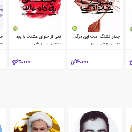
وخته ای که برای کودکم ساخته ام
چقدر قشنگ است این مرگ خانوادگی
کمی از حلوای عشقت را بچشان به کاممان
من
محسن عباسی ولدی
محسن عباسی ولدی
مح
65،000
94،000