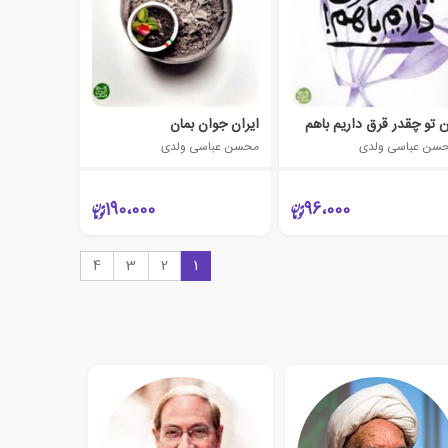
 تو چقدر قرق داریم باهم
ایران جوان بمان
سن عباسی ولدی
محسن عباسی ولدی
190،000
96،000
4
3
2
1