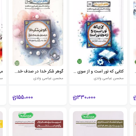
ره می خواهم
کتابی که نور است و از سوی نور است
گوهر شکر خدا در صدف خدمت خلق
محسن عباسی ولدی
محسن عباسی ولدی
مح
155،000
330،000