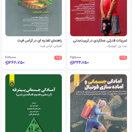
تمرینات قدرتی عملکردی در تربیت‌بدنی
راهنمای تغذیه ای در کراس فیت
نیت ون کوونبرگ
کمپانی کراس فیت
489،000
٪25
459،000
٪25
366،750
344،250