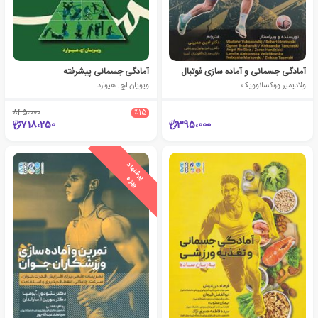
آمادگی جسمانی و آماده سازی فوتبال
آمادگی جسمانی پیشرفته
ولادیمیر ووکسانوویک
ویویان اچ. هیوارد
845،000
٪15
718،250
395،000
ی
ش
ن
ه
ا
د
و
ی
ژ
پ
ه