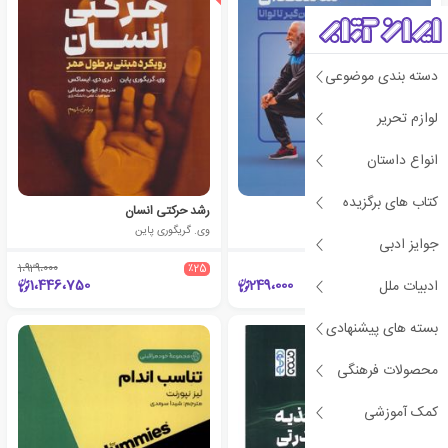
دسته بندی موضوعی
لوازم تحریر
انواع داستان
کتاب های برگزیده
تمرینات ورزشی سالمندان
رشد حرکتی انسان
میکل ایز کویردو
وی. گریگوری پاین
جوایز ادبی
1،929،000
٪25
1،446،750
249،000
ادبیات ملل
بسته های پیشنهادی
ی
ش
ن
ه
ا
د
و
ی
ژ
پ
ه
محصولات فرهنگی
کمک آموزشی