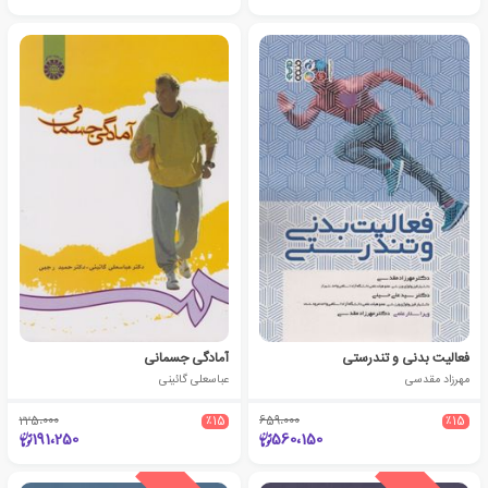
فعالیت بدنی و تندرستی
آمادگی جسمانی
مهرزاد مقدسی
عباسعلی گائینی
225،000
٪15
659،000
٪15
191،250
560،150