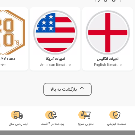
ادبیات انگلیس
ادبیات آمریکا
دهه 2010 میلادی
2010s
American literature
English literature
بازگشت به بالا
سلامت فیزیکی
تحویل سریع
پرداخت در 4 قسط
ارسال بین‌الملل