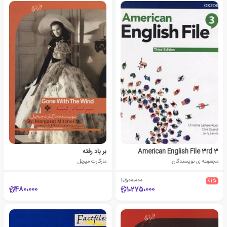
American English File 3rd 3
بر باد رفته
مجموعه ی نویسندگان
مارگارت میچل
1،500،000
٪15
480،000
1،275،000