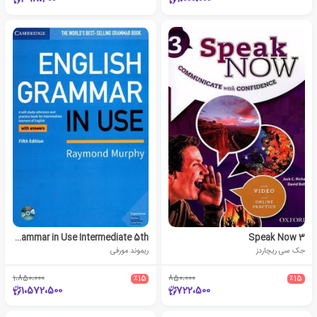
English Grammar in Use Intermediate 5th
Speak Now 3
جک سی ریچاردز
ریموند مورفی
1،850،000
٪15
850،000
٪15
1،572،500
722،500