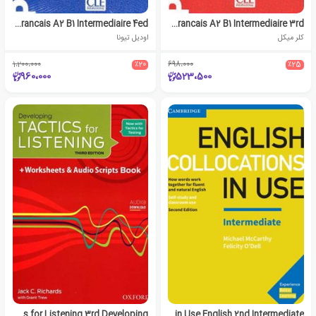
Grammaire Progressive Du Francais A2 B1 Intermediaire 4ed
Vocabulaire Progressif Du Francais A2 B1 Intermediaire 3rd
کلر میکل
اودیل تیونا
1،200،000
٪20
698،000
٪25
960،000
523،500
Tactics for Listening 3rd Developing
Collocations in Use English 2nd Intermediate