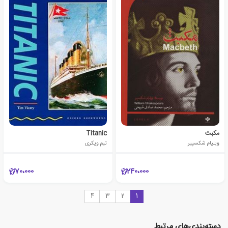
مکبث
Titanic
ویلیام شکسپیر
تیم ویکری
70،000
240،000
4
3
2
1
دسته‌بندی‌های مرتبط