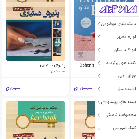
دسته بندی موضوعی
لوازم تحریر
انواع داستان
کتاب های برگزیده
Cohen's Pathways of the Pulp
پذیرش دستیاری
مجموعه ی نویسندگان
حمزه کرمی
جوایز ادبی
190،000
2،900،000
ادبیات ملل
بسته های پیشنهادی
محصولات فرهنگی
کمک آموزشی