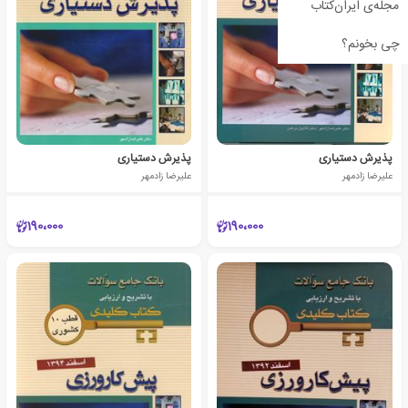
مجله‌ی ایران‌کتاب
چی بخونم؟
پذیرش دستیاری
پذیرش دستیاری
علیرضا زادمهر
علیرضا زادمهر
190،000
190،000