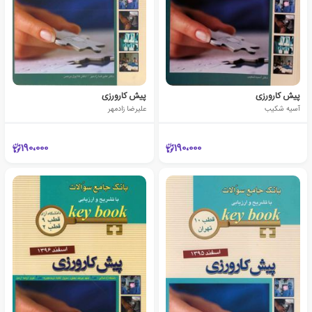
پیش کارورزی
پیش کارورزی
آسیه شکیب
علیرضا زادمهر
190،000
190،000