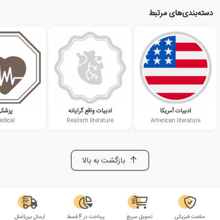
دسته‌بندی‌های مرتبط
ادبیات آمریکا
ادبیات واقع گرایانه
پزشک
dical
Realism literature
American literature
بازگشت به بالا
سلامت فیزیکی
تحویل سریع
پرداخت در 4 قسط
ارسال بین‌الملل