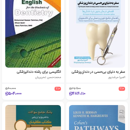
سفر‌ به‌ دنیای‌ بی‌حسی‌ در‌ دندان‌پزشکی
انگلیسی برای رشته دندانپزشکی
المیرا مرشدپور
محمدحسن تحریریان
560،000
٪10
537،900
٪10
504،000
484،110