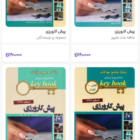
پیش کارورزی
پیش کارورزی
عاطفه جنت علیپور
مجموعه ی نویسندگان
190،000
190،000