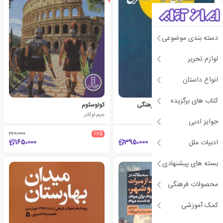
دسته بندی موضوعی
لوازم تحریر
انواع داستان
کتاب های برگزیده
حقوق گردشگری و میراث فرهنگی
کولوسئوم
حسن عبدلیان پور
جیم اوکانر
جوایز ادبی
220،000
٪25
165،000
395،000
ادبیات ملل
بسته های پیشنهادی
محصولات فرهنگی
کمک آموزشی