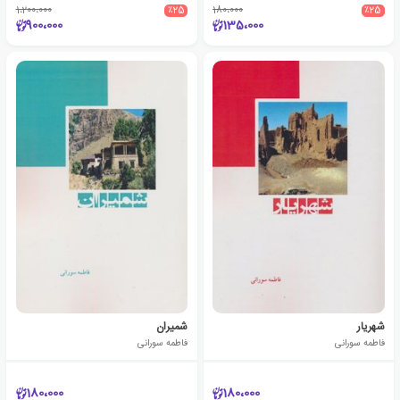
1،200،000
٪25
180،000
٪25
900،000
135،000
شهریار
شمیران
فاطمه سورانی
فاطمه سورانی
180،000
180،000