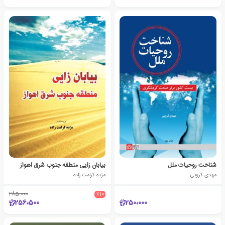
شناخت روحیات ملل
بیابان زایی منطقه جنوب شرق اهواز
مهدی کروبی
مژده کرامت زاده
285،000
٪10
256،500
250،000