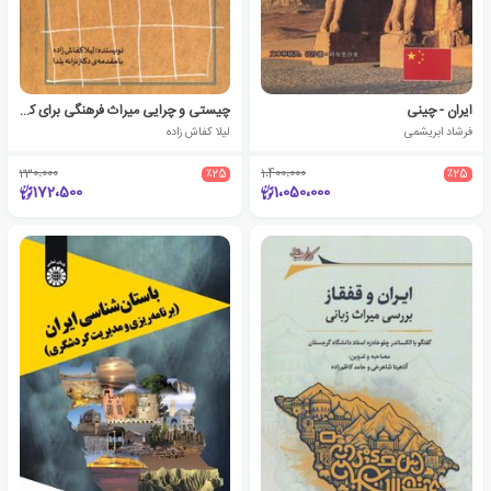
ایران - چینی
چیستی و چرایی میراث فرهنگی برای کودکان
فرشاد ابریشمی
لیلا کفاش زاده
230،000
٪25
1،400،000
٪25
172،500
1،050،000