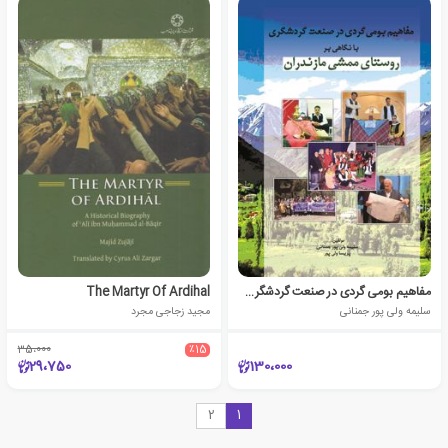
مفاهیم بومی گردی در صنعت گردشگری با نگاهی بر روستای ممشی مازندران
The Martyr Of Ardihal
سلیمه ولی پور جمنانی
مجید زجاجی مجرد
35،000
٪15
29،750
130،000
2
1