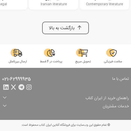
Legal
Iranian literature
Contemporary literature
بازگشت به بالا
سلامت فیزیکی
تحویل سریع
پرداخت در 4 قسط
ارسال بین‌الملل
تماس با ما
021-62999935
راهنمای خرید از ایران کتاب
ثبت سفارش
شیوه پرداخت
خدمات مشتریان
تخفیف‌های خرید
شرایط ارسال سفارش
درباره ما
شرایط استفاده
حریم خصوصی
پیگیری سفارش
بازگرداندن سفارش
پرسش‌های متداول
© تمام حقوق این وب‌سایت برای فروشگاه آنلاین ایران کتاب محفوظ است.