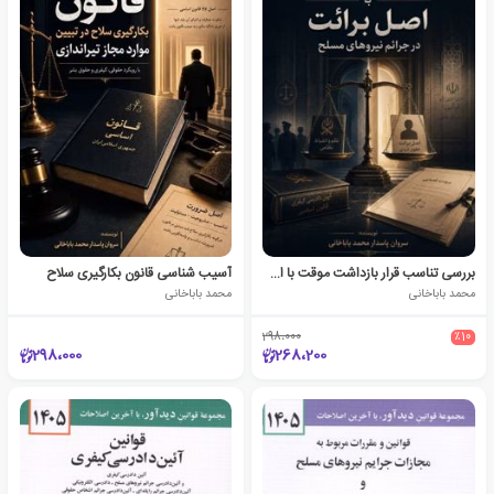
بررسی تناسب قرار بازداشت موقت با اصل برائت
آسیب شناسی قانون بکارگیری سلاح
محمد باباخانی
محمد باباخانی
298،000
٪10
298،000
268،200