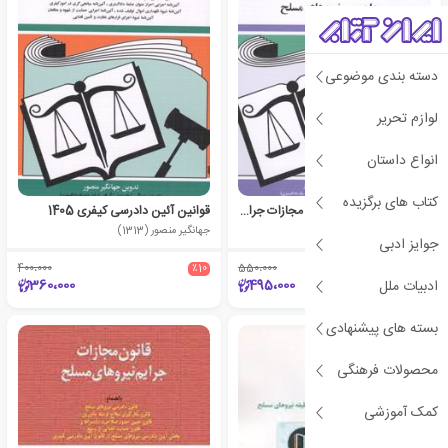
دسته بندی موضوعی
لوازم تحریر
انواع داستان
کتاب های برگزیده
قوانین و مقررات مربوط به مجازات جرایم نیروهای مسلح 1405
قوانین آئین دادرسی کیفری 1405
جهانگیر منصور (1313)
جهانگیر منصور (1313)
جوایز ادبی
400،000
٪10
550،000
٪10
360،000
495،000
ادبیات ملل
بسته های پیشنهادی
ی
ش
ن
ه
ا
د
و
ی
ژ
پ
ه
محصولات فرهنگی
کمک آموزشی