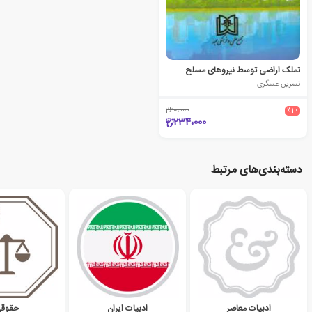
تملک اراضی توسط نیروهای مسلح
نسرین عسگری
260،000
٪10
234،000
دسته‌بندی‌های مرتبط
ادبیات معاصر
ادبیات ایران
حقوق