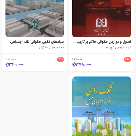
اصول و موازین حقوقی حاکم بر کاربرد سلاح
بنیادهای فقهی حقوقی نظم اجتماعی
ابراهیم رجبی تاج امیر
محمدرسول آهنگران
400،000
٪10
420،000
٪10
360،000
378،000