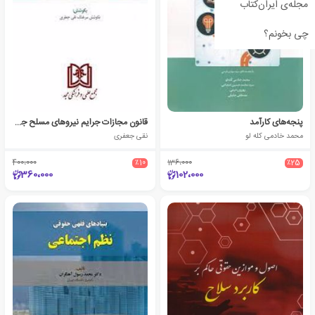
مجله‌ی ایران‌کتاب
چی بخونم؟
پنجه‌های کارآمد
قانون مجازات جرایم نیروهای مسلح جمهوری اسلامی ایران
محمد خادمی کله لو
نقی جعفری
400،000
٪10
136،000
٪25
360،000
102،000