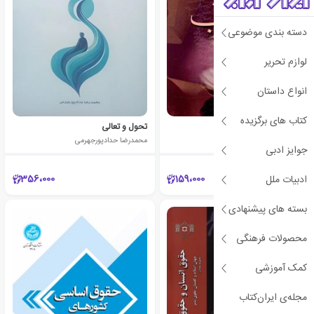
دسته بندی موضوعی
لوازم تحریر
انواع داستان
کتاب های برگزیده
مسئله حجاب
تحول و تعالی
مرتضی مطهری
محمدرضا حدادپورجهرمی
جوایز ادبی
356،000
159،000
ادبیات ملل
بسته های پیشنهادی
ی
ش
ن
ه
ا
د
و
ی
ژ
پ
ه
محصولات فرهنگی
کمک آموزشی
مجله‌ی ایران‌کتاب