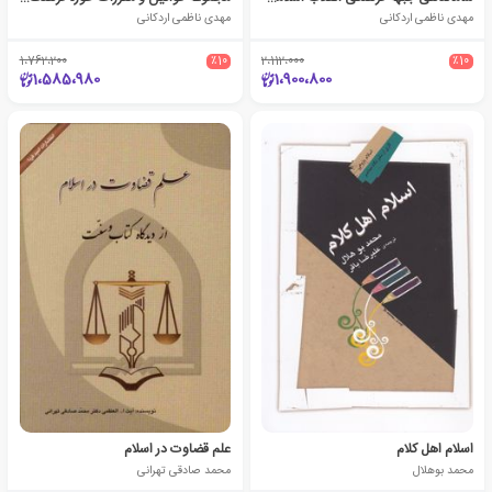
مهدی ناظمی اردکانی
مهدی ناظمی اردکانی
1،762،200
٪10
2،112،000
٪10
1،585،980
1،900،800
اسلام اهل کلام
علم قضاوت در اسلام
محمد بوهلال
محمد صادقی تهرانی