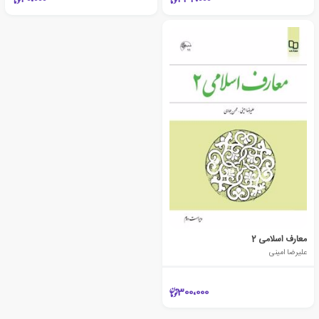
معارف اسلامی 2
علیرضا امینی
300،000