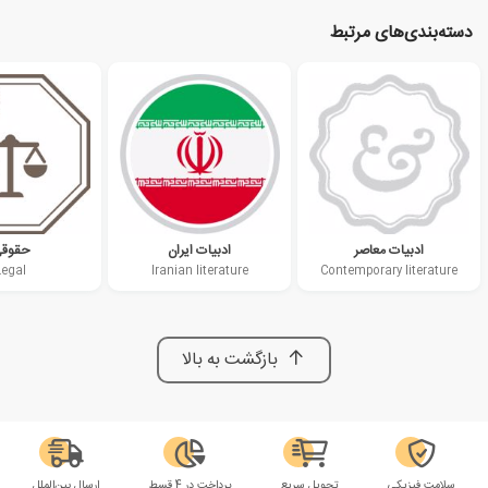
دسته‌بندی‌های مرتبط
ادبیات معاصر
ادبیات ایران
حقوق
Legal
Iranian literature
Contemporary literature
بازگشت به بالا
سلامت فیزیکی
تحویل سریع
پرداخت در 4 قسط
ارسال بین‌الملل