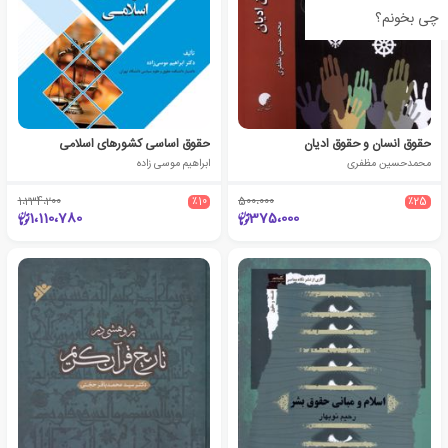
چی بخونم؟
حقوق انسان و حقوق ادیان
حقوق اساسی کشورهای اسلامی
محمدحسین مظفری
ابراهیم موسی زاده
1،234،200
٪10
500،000
٪25
1،110،780
375،000