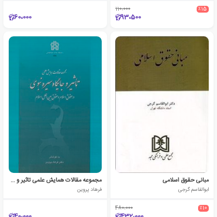
110،000
٪15
60،000
93،500
مبانی حقوق اسلامی
مجموعه مقالات همایش علمی تاثیر و جایگاه سیره نبوی در حقوق اسلام و حقوق بین الملل اسلام
ابوالقاسم گرجی
فرهاد پروین
480،000
٪10
40،000
432،000