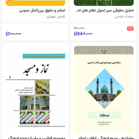
تحلیل حقوقی سیر تحول نظام های احوال شخصیه کشورهای اسلامی
اسلام و حقوق بین‌الملل عمومی
سیامک قیاسی
آرامش شهبازی
620،000
٪10
100،000
558،000
ساماندهی جبهه فرهنگی انقلاب اسلامی( مسجد )
مجموعه قوانین و مقررات حوزه فرهنگ (نماز و مسجد)