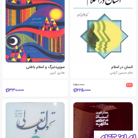
انسان در اسلام
سوییدنبرگ و اسلام باطنی
غلام حسین گرامی
هانری کربن
250،000
٪10
330،000
225،000