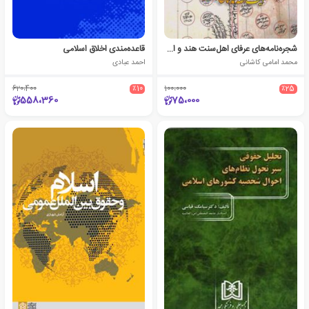
شجره‌نامه‌های عرفای اهل‌سنت هند و اعتقاد به حضرت مهدی
قاعده‌مندی اخلاق اسلامی
محمد امامی کاشانی
احمد عبادی
620،400
٪10
100،000
٪25
558،360
75،000