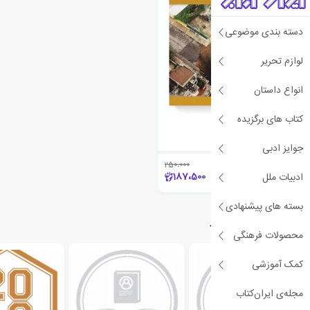
دسته بندی موضوعی
لوازم تحریر
انواع داستان
کتاب های برگزیده
مهندسی ژئوتکنیک
رووان راجاپاکس
جوایز ادبی
250،000
٪25
187،500
ادبیات ملل
بسته های پیشنهادی
دسته‌بندی‌های مرتبط
محصولات فرهنگی
کمک آموزشی
مجله‌ی ایران‌کتاب