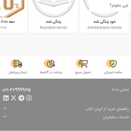
چی بخونم؟
خود زندگی نامه
زندگی نامه
دهه 2010 میلادی
2010s
Biography stories
Autobiography stories
سلامت فیزیکی
تحویل سریع
پرداخت در 4 قسط
ارسال بین‌الملل
تماس با ما
021-62999935
راهنمای خرید از ایران کتاب
ثبت سفارش
شیوه پرداخت
خدمات مشتریان
تخفیف‌های خرید
شرایط ارسال سفارش
درباره ما
شرایط استفاده
حریم خصوصی
پیگیری سفارش
بازگرداندن سفارش
پرسش‌های متداول