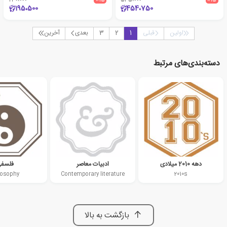
195،500
454،750
اولین
قبلی
1
2
3
بعدی
آخرین
دسته‌بندی‌های مرتبط
دهه 2010 میلادی
ادبیات معاصر
فلسف
losophy
Contemporary literature
2010s
بازگشت به بالا