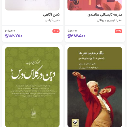
مدرسه تابستانی سالمندی
ذهن آگاهی
سعید نوروزی جوینانی
دانیل گولمن
215،000
٪15
510،000
٪25
182،750
382،500