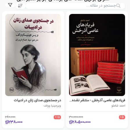
فریادهای عاصی آذرخش - منتشر نشده‌های احمد شاملو
در جستجوی صدای زنان در ادبیات
احمد شاملو
ویرجینیا وولف
280،000
٪15
30،000،000
٪5
238،000
28،500،000