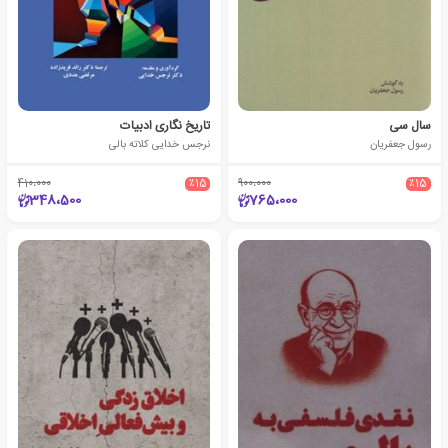
سال سی
تاریخ‌ نگاری ادبیات
رسول جعفریان
نرجس خدایی کلاته بالی
410،000
٪15
900،000
٪15
348،500
765،000