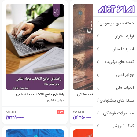
دسته بندی موضوعی
لوازم تحریر
انواع داستان
کتاب های برگزیده
جوایز ادبی
ادبیات ملل
راهنمای جامع شناسایی الیاف باستانی
راهنمای جامع انتخاب مجله علمی
بسته های پیشنهادی
سعیده رفیعی
مهدی طاهری
280،000
٪15
750،000
٪10
محصولات فرهنگی
238،000
675،000
کمک آموزشی