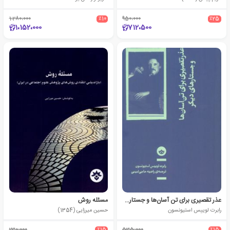
1،280،000
٪10
950،000
٪25
1،152،000
712،500
عذر تقصیری برای تن آسان‌ها و جستارهای دیگر
مسئله روش
رابرت لوییس استیونسون
حسین میرزایی (1354)
230،000
٪15
535،000
٪15