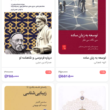
توسعه به زبان ساده
درباره فردوسی و شاهنامه او
الهه شعبانی
صدرالدین عینی
300،000
٪15
650،000
٪15
255،000
552،500