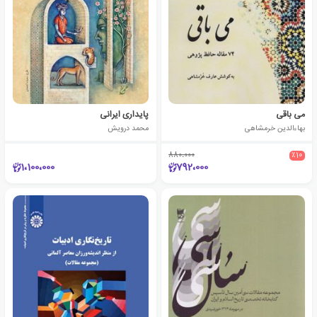
می باقی
پایداری ایرانی
بهاءالدین خرمشاهی
محمد درویش
880،000
٪10
1،100،000
792،000