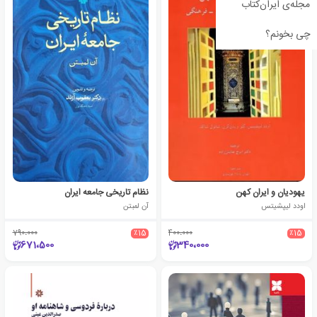
مجله‌ی ایران‌کتاب
چی بخونم؟
یهودیان و ایران کهن
نظام تاریخی جامعه ایران
اودد لیپشیتس
آن لمبتن
790،000
٪15
400،000
٪15
671،500
340،000