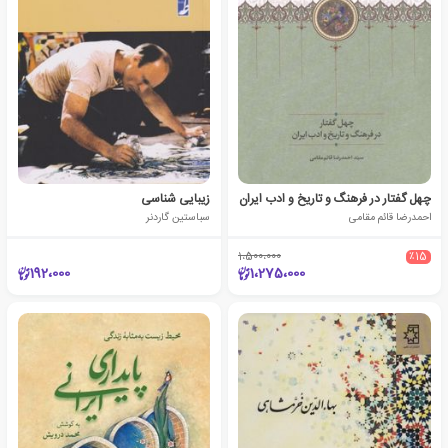
چهل گفتار در فرهنگ و تاریخ و ادب ایران
زیبایی شناسی
احمدرضا قائم مقامی
سباستین گاردنر
1،500،000
٪15
192،000
1،275،000