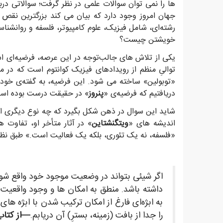
ها را نمی توان سوالات علمی در نظر گرفت؛ سوالاتی د
جهان امروز وجود دارد که بیان می کند بزرگترین نقص د
رشته‌ای، شامل فیزیک، علوم کامپیوتر، فلسفه و روانشن
خویشتن چیست؟
یکی از تلاش های جالب‌توجه در این عرصه، فرضیه‌ای 
توالیِ منظم از رویدادهای فیزیک کوانتوم است که در م
«توبولین» ساخته می شود. این فرضیه، به گفته‌ی خود
دریافتیم که فرضیه‌ی «
پنروز
» در حقیقت درست بوده است، 
شاید این سوال در ذهن شکل بگیرد که چه نوع دیگری از
اندیشه های «
ویتگنشتاین
» در آثار متأخر او، تفاوت ها
«فلسفه، نه یک تئوری، بلکه یک فعالیت است.» طبق نظر
اگر شیئی بتواند در وضعیت موجود خود واقع شود،
داشته باشد. منطق به امکان ها و وجود واقعیت ه
به ابژه‌ای فارغ از امکان ترکیب شدن با ابژه ها
را جدا از بافت (زمینه، بسترِ) آن دریابم.
—از کتاب