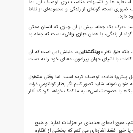
 استعاره ها و تشبیهات مناسب برای توصیف آن. اما
 ضروری است، گونه‌ای از زندگی و مجموعه‌ای از نقاط
د دارد.
د: «درک یک جمله، بیش از آن چیزی که انسان ممکن
نه از زندگی، یا همان «
بازی زبانی
» است که جمله به
، بلکه طبق نظر «
ویتگنشتاین
»، دلیلش این است که آن
ِ کلمات با اشیای جهان پیرامون، معنای خود را به دست
ائل پیش‌پاافتاده» توصیف کرده است. اما وقتی مشغول
نوان نمونه، شاید تصور کنیم اگر رفتار کوانتومیِ ذرات
وستیک» یا «صوت‌شناسی»، به ما کمک خواهد کرد که آثار
شتم، هیچ ادعای جدیدی در جزئیات ندارد. و هیچ
یا خیر. فقط اشاره‌ای می کنم که بخشی از افکارم