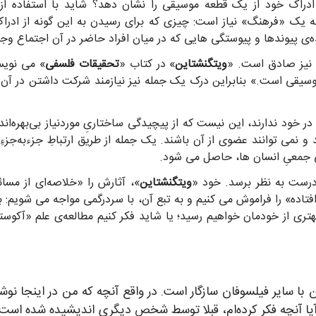
 ادراک خود از یک قطعه موسیقی را نشان دهد؟ شاید با استفاده از
ه یک «فرهنگ» نیاز است: چیزی که برای رسیدن به این گونه از ادراک
ه‌ی پیوندها و پیوستگی هایی که در میان افراد حاضر در آن اجتماع وجو
 نیز صادق است. «
ویتگنشتاین
» در کتاب «
تحقیقات فلسفی
» می نویس
سیقی است.» بنابراین درک یک جمله نیز نیازمند شرکت داشتن در آن گو
ر خود ندارند، این نیست که از پیچیدگی ساختاریِ موردنیاز بی‌بهره‌اند
و نمی توانند عضوی از آن باشند. یک جمله از طریق ارتباطِ جزءبه‌جزء
دگی جمعیِ انسان ها، حاصل می شود.
درست به نظر برسد. خود «
ویتگنشتاین
»، آثارش را «خلاصه‌ای از مس
اده» را فراموش می کنیم و به تبع آن، با سردرگمی مواجه می شویم: به ع
 بهتری از خودمان خواهیم رسید؛ یا شاید فکر کنیم مطالعه‌ی علم «آک
ا سایر فیلسوفان سازگار است. در واقع آنچه که من در اینجا نو
ه آیا آنچه فکر کرده‌ام، قبلا توسط شخص دیگری اندیشیده شده است 