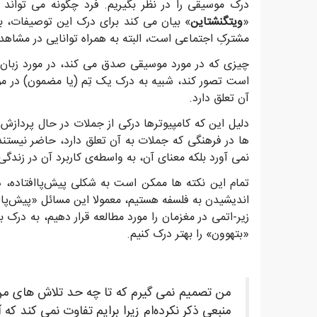
درک موسیقی را در نظر بگیریم. فرد چگونه می تواند
«
ویتگنشتاین
» بیان می کند برای درک این توصیفات، ب
مشترکِ اجتماعی است، البته به همراه توانایی در مشاهد
چیزی که در مورد موسیقی صدق می کند، در مورد زبان
است تصور کند، شبیه به درک یک تِم (یا مضمون) در مو
آن تعلق دارد.
دلیل این که کامپیوترها درکی از جملات در حال پردازش د
ها در فرهنگی که جملات به آن تعلق دارد، حاضر نیستند 
نمی آورد بلکه معنای آن، به واسطه‌ی کاربرد آن در زن
تمام این نکته ها ممکن است به شکلی پیش‌پاافتاده، 
اندیشیدن به فلسفه هستیم، معمولا این مسائل «پیش‌پاافت
زیر-اتمی در مغزمان را مورد مطالعه قرار دهیم، به درک
«بتهوون» را بهتر درک کنیم.
من تصمیم نمی گیرم که تا چه حد تلاش های من ب
منبعی ذکر نکرده‌ام زیرا برایم تفاوت نمی کند ک