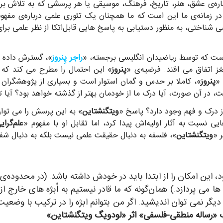
رباره‌ی عشق، هنر، تاریخ، فرهنگ، موسیقی یا هر پرسشی که به تلاش ب
ر زمانه‌ی ما این است که ما همچنان یک تئوری علمی درباره‌ی مفهوم
اسی شناختی، به منظور دستیابی به پاسخ هایی قابل‌اتکا از نظر علم
است که توسط ریاضیدان انگلیسی برجسته، «
راجر پِنروز
»، گسترش داده 
غز اتفاق می افتد. فرضیه‌ی «
پنروز
» این احتمال را مطرح می کند که 
 «
پنروز
»، کاملا بر حدس و گمان استوار است و بسیاری از پژوهشگران د
در آن صورت، آیا درک ما از خودمان بهتر از گذشته خواهد بود؟ آیا تئ
 درک و فهم وجود دارد؟ پاسخ «
ویتگنشتاین
» به این پرسش را می توان
یی نسبت به آثار اولیه‌اش پیدا کرد، اما تقابل او با مفهوم «
علم‌گرای
 «
ویتگنشتاین
»، فلسفه به دنبال حقیقت علمی نیست بلکه به دنبال ش
 این امکان را از ابتدا باید در خودش داشته باشد. (در محدوده‌ی
ا می پردازد.) همان‌گونه که ما قادر نیستیم به اُبژه های خارج 
ی دیگر نمی توان اندیشید. اگر من بتوانم ابژه را در ترکیب با وض
 «رساله منطقی-فلسفی» اثر «لودویگ ویتگنشتاین»