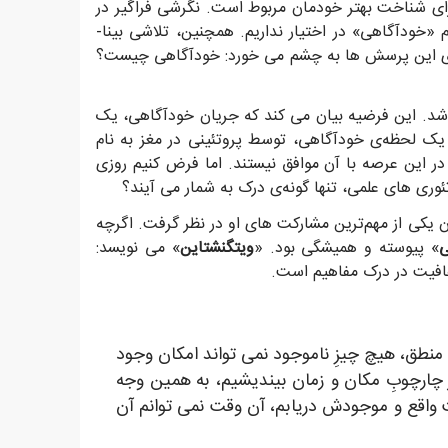
رای شناخت بهتر خودمان مربوط است. نگرشی فراگیر در
 «خودآگاهی» در اختیار نداریم. همچنین، تلاشی بینا-
ی برای این پرسش ها به چشم می خورد: خودآگاهی چیست؟
شد. این فرضیه بیان می کند که جریان خودآگاهی، یک
یک لحظه‌ی خودآگاهی، توسط پروتئینی در مغز به نام
ر این عرصه با آن موافق نیستند. اما فرض کنیم روزی
وری های علمی، تنها گونه‌ی درک به شمار می آیند؟
 یکی از مهم‌ترین مشارکت های او در نظر گرفت. اگرچه
ی
» پیوسته و همیشگی بود. «
ویتگنشتاین
» می نویسد:
فافیت در درک مفاهیم است.
 منطق، هیچ چیزِ ناموجود نمی تواند امکان وجود
از چارچوبِ مکان و زمان بیندیشیم، به همین وجه
عیت واقع و موجودش دریابم، آن وقت نمی توانم آن