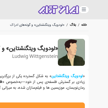
دسته‌بندی
خانه
/
بلاگ
/
«لودویگ ویتگنشتاین» و گونه‌های ادراک
«لودویگ ویتگنشتاین» و گ
Ludwig Wittgenstein
شاید این سوال در ذهن شکل بگیرد که چه نوع دیگری از 
«
لودویگ ویتگنشتاین
» به شکل گسترده یکی از بزرگترین
زیادی بر گسترش فلسفه‌ی پس از خود—به‌خصوص «
فل
رمان‌نویسان، موزیسین ها و فیلم‌سازان شده، به میزانی