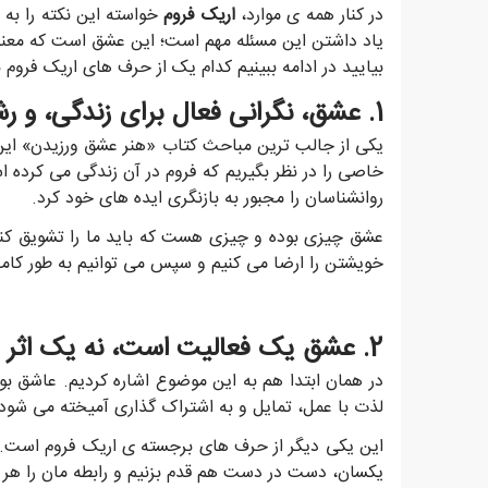
در کنار همه ی موارد،
اریک فروم
خواسته این نکته را به 
یاد داشتن این مسئله مهم است؛ این عشق است که معنا
بیایید در ادامه ببینیم کدام یک از حرف های اریک فروم
1. عشق، نگرانی فعال برای زندگی، و رشد چیزی است که دوست داریم.
یکی از جالب ترین مباحث کتاب «هنر عشق ورزیدن» این 
خاصی را در نظر بگیریم که فروم در آن زندگی می کرده 
روانشناسان را مجبور به بازنگری ایده های خود کرد.
عشق چیزی بوده و چیزی هست که باید ما را تشویق کند ت
خویشتن را ارضا می کنیم و سپس می توانیم به طور کام
2. عشق یک فعالیت است، نه یک اثر منفعل؛ یک وجود مداوم است، نه یک انفجار ناگهانی
در همان ابتدا هم به این موضوع اشاره کردیم. عاشق بو
لذت با عمل، تمایل و به اشتراک گذاری آمیخته می شود.
این یکی دیگر از حرف های برجسته ی اریک فروم است. به د
یکسان، دست در دست هم قدم بزنیم و رابطه مان را هر روز