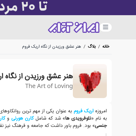
دسته‌بندی
خانه
/
بلاگ
/
هنر عشق ورزیدن از نگاه اریک فروم
هنر عشق ورزیدن از نگاه ا
The Art of Loving
وظیفه ی اصلی انسان در زندگی این است که خودش را 
امروزه
اریک فروم
به عنوان یکی از مهم ترین روانکاوهای
به نام «
نئوفرویدی ها
» شد که شامل
کارن هورنی
و
کار
جنسی
» بود. فروم باور داشت که جامعه و فرهنگ نیز نق